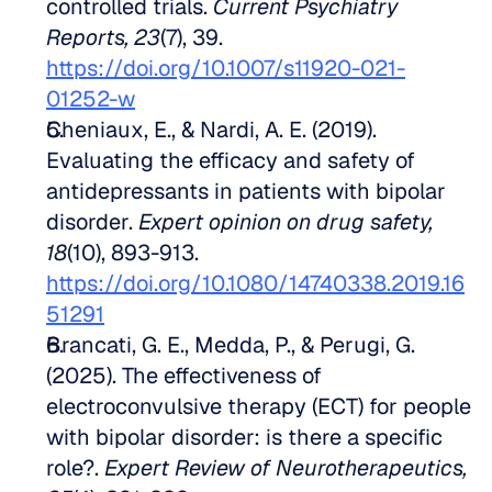
controlled trials. 
Current Psychiatry 
Reports, 23
(7), 39. 
https://doi.org/10.1007/s11920-021-
01252-w
Cheniaux, E., & Nardi, A. E. (2019). 
Evaluating the efficacy and safety of 
antidepressants in patients with bipolar 
disorder. 
Expert opinion on drug safety, 
18
(10), 893-913. 
https://doi.org/10.1080/14740338.2019.16
51291
Brancati, G. E., Medda, P., & Perugi, G. 
(2025). The effectiveness of 
electroconvulsive therapy (ECT) for people 
with bipolar disorder: is there a specific 
role?. 
Expert Review of Neurotherapeutics, 