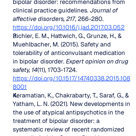
bipolar disorder: recommendations from 
clinical practice guidelines. 
Journal of 
affective disorders, 217
, 266-280. 
https://doi.org/10.1016/j.jad.2017.03.052
Pichler, E. M., Hattwich, G., Grunze, H., & 
Muehlbacher, M. (2015). Safety and 
tolerability of anticonvulsant medication 
in bipolar disorder. 
Expert opinion on drug 
safety, 14
(11), 1703-1724. 
https://doi.org/10.1517/14740338.2015.108
8001
Keramatian, K., Chakrabarty, T., Saraf, G., & 
Yatham, L. N. (2021). New developments in 
the use of atypical antipsychotics in the 
treatment of bipolar disorder: a 
systematic review of recent randomized 