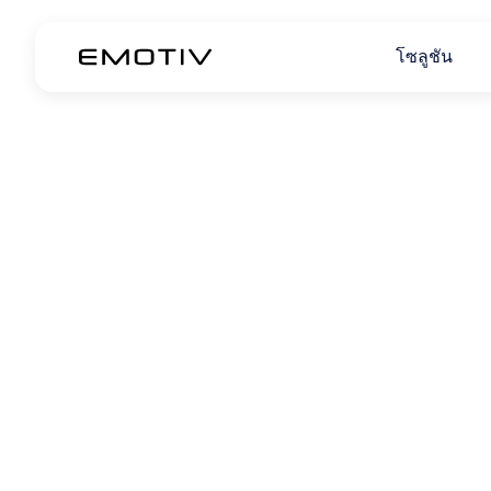
โซลูชัน
พจนานุกรมคำ
คู่มือฉบับย่อเกี่ยวกับคำศัพท์สำคัญใ
เทคโนโลยีสมอง และ EEG คำจำกัดควา
ง่าย เพื่อช่วยให้คุณท่องไปในโลกแห่
ได้อย่างมั่นใจ
บำบัดสมาธิสั้น (ADHD)