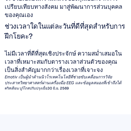
เปรียบเทียบทางสังคม มาสู่พัฒนาการส่วนบุคคล
ของคุณเอง
ช่วงเวลาใดในแต่ละวันที่ดีที่สุดสำหรับการ
ฝึกโยคะ?
ไม่มีเวลาที่ดีที่สุดเชิงประจักษ์ ความสม่ำเสมอใน
เวลาที่เหมาะสมกับตารางเวลาส่วนตัวของคุณ
เป็นสิ่งสำคัญมากกว่าเรื่องเวลาที่เจาะจง
Emotiv เป็นผู้นำด้านนิวโรเทคโนโลยีที่ช่วยขับเคลื่อนการวิจัย
ประสาทวิทยาศาสตร์ผ่านเครื่องมือ EEG และข้อมูลสมองที่เข้าถึงได้
คริสเตียน บูร์โกส
ปรับปรุงเมื่อ30 มิ.ย. 2569
การตรวจคลื่นไฟฟ้าสมองเชิงปริมาณ 
สัญญาณรบกวนในคลื่นสมอง (EEG 
(qEEG)
Artifacts)
เป็นเวลาหลายทศวรรษแล้วที่แพทย์คลินิกต้อง
พึ่งพาการตรวจด้วยสายตาจากคลื่นสัญญาณ EEG
สิ่งแปลกปน (Artifacts) คือสัญญาณที่ไม่ต้องการ
คลื่นสมองมิว (EEG Mu Rhythm)
เพื่อวินิจฉัยโรคลมบ้าหมูหรือโรคสมองส่วนปลาย
ซึ่งไม่ได้เกิดขึ้นจากสมอง โดยสามารถบิดเบือน
ในบรรดาจังหวะการทำงานต่างๆ ของสมอง มี
อย่างไรก็ตาม สำหรับสภาวะทางระบบประสาท
การตีความด้วยสายตาของแผนภูมิคลื่นไฟฟ้า
การตรวจคลื่นสมองเชิงปริมาณ (qEEG) เข้ามา
ข้อมูล EEG