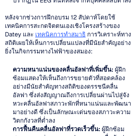
ปรากฏใน EEG ทันทีหลังจากที่บุคคลหลับตาลง
หลังจากช่วงการฝึกอบรม 12 สัปดาห์โดยใช้
เทคนิคการสะกดจิตตนเองเชิงโครงสร้างของ 
Datey และ 
เทคนิคการทำสมาธิ
 การวิเคราะห์ทาง
สถิติเผยให้เห็นการเปลี่ยนแปลงที่มีนัยสำคัญอย่าง
ยิ่งในกิจกรรมทางไฟฟ้าของสมอง:
ความหนาแน่นของคลื่นอัลฟาที่เพิ่มขึ้น:
 ผู้ฝึก
ซ้อมแสดงให้เห็นถึงการขยายตัวที่สอดคล้อง
อย่างมีนัยสำคัญทางสถิติของดรรชนีคลื่น
อัลฟา ซึ่งส่งสัญญาณถึงการเปลี่ยนผ่านไปสู่จัง
หวะคลื่นอัลฟาสภาวะพักที่หนาแน่นและพัฒนา
มาอย่างดี ซึ่งเป็นลักษณะเด่นของสภาวะความ
วิตกกังวลที่ต่ำลง  
การฟื้นคืนคลื่นอัลฟาที่รวดเร็วขึ้น:
 ผู้ฝึกซ้อม