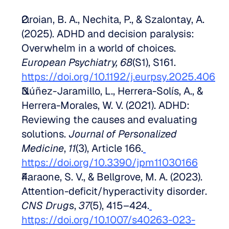
Oroian, B. A., Nechita, P., & Szalontay, A. 
(2025). ADHD and decision paralysis: 
Overwhelm in a world of choices. 
European Psychiatry, 68
(S1), S161. 
https://doi.org/10.1192/j.eurpsy.2025.406
Núñez-Jaramillo, L., Herrera-Solís, A., & 
Herrera-Morales, W. V. (2021). ADHD: 
Reviewing the causes and evaluating 
solutions. 
Journal of Personalized 
Medicine
, 
11
(3), Article 166.
https://doi.org/10.3390/jpm11030166
Faraone, S. V., & Bellgrove, M. A. (2023). 
Attention-deficit/hyperactivity disorder. 
CNS Drugs
, 
37
(5), 415–424.
https://doi.org/10.1007/s40263-023-