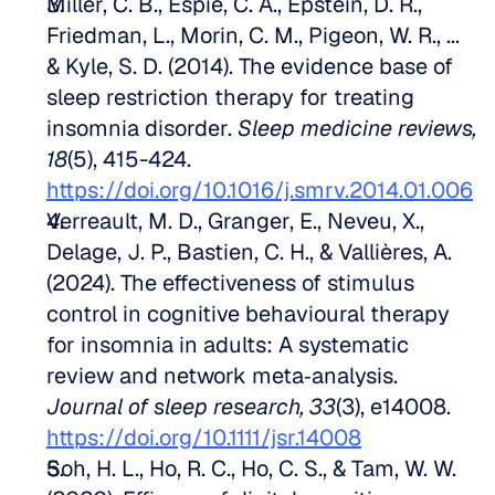
Miller, C. B., Espie, C. A., Epstein, D. R., 
Friedman, L., Morin, C. M., Pigeon, W. R., ... 
& Kyle, S. D. (2014). The evidence base of 
sleep restriction therapy for treating 
insomnia disorder. 
Sleep medicine reviews, 
18
(5), 415-424. 
https://doi.org/10.1016/j.smrv.2014.01.006
Verreault, M. D., Granger, E., Neveu, X., 
Delage, J. P., Bastien, C. H., & Vallières, A. 
(2024). The effectiveness of stimulus 
control in cognitive behavioural therapy 
for insomnia in adults: A systematic 
review and network meta‐analysis. 
Journal of sleep research, 33
(3), e14008. 
https://doi.org/10.1111/jsr.14008
Soh, H. L., Ho, R. C., Ho, C. S., & Tam, W. W. 