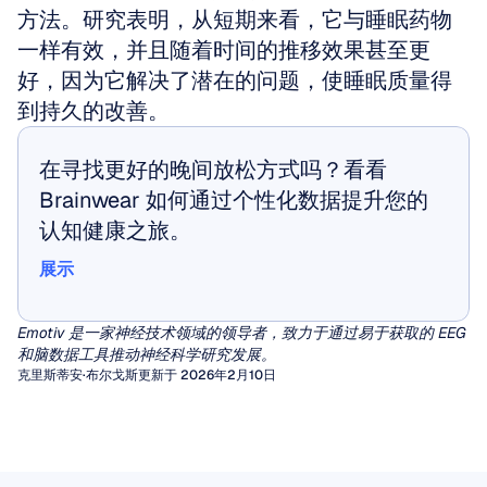
方法。研究表明，从短期来看，它与睡眠药物
一样有效，并且随着时间的推移效果甚至更
好，因为它解决了潜在的问题，使睡眠质量得
到持久的改善。
在寻找更好的晚间放松方式吗？看看 
Brainwear 如何通过个性化数据提升您的
认知健康之旅。
展示
展示
Emotiv 是一家神经技术领域的领导者，致力于通过易于获取的 EEG 
和脑数据工具推动神经科学研究发展。
克里斯蒂安·布尔戈斯
更新于 2026年2月10日
定量脑电图 (qEEG)
EEG伪迹
数十年来，临床医生一直依赖于对脑电图 (EEG)
图形的视觉检查来诊断癫痫或脑病。然而，对于
伪影（Artifacts）是由非大脑活动产生的无用信