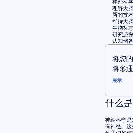
神经科
理解大
新的技
维持大
生物标
研究还
认知储
将您
将多通
展示
展示
什么是
神经科学是
有神经。这
到我们如何