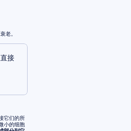
和衰老。
，直接
接它们的所
微小的细胞
成部分到它