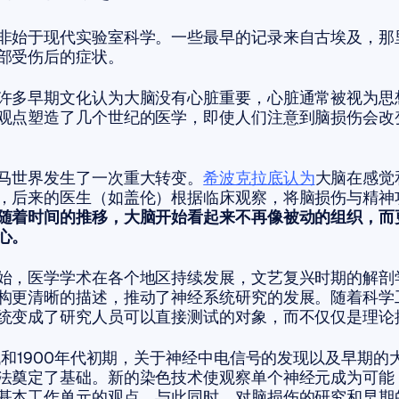
非始于现代实验室科学。一些最早的记录来自古埃及，那
部受伤后的症状。
许多早期文化认为大脑没有心脏重要，心脏通常被视为思
观点塑造了几个世纪的医学，即使人们注意到脑损伤会改
马世界发生了一次重大转变。
希波克拉底认为
大脑在感觉
，后来的医生（如盖伦）根据临床观察，将脑损伤与精神
随着时间的推移，大脑开始看起来不再像被动的组织，而
心。
始，医学学术在各个地区持续发展，文艺复兴时期的解剖
构更清晰的描述，推动了神经系统研究的发展。随着科学
统变成了研究人员可以直接测试的对象，而不仅仅是理论
年代和1900年代初期，关于神经中电信号的发现以及早期的
法奠定了基础。新的染色技术使观察单个神经元成为可能
基本工作单元的观点。与此同时，对脑损伤的研究和早期