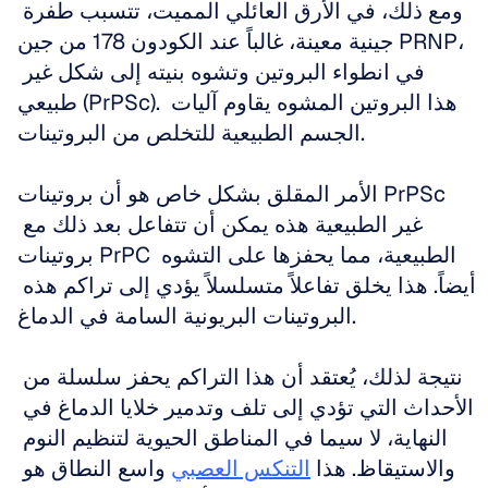
ومع ذلك، في الأرق العائلي المميت، تتسبب طفرة 
جينية معينة، غالباً عند الكودون 178 من جين PRNP، 
في انطواء البروتين وتشوه بنيته إلى شكل غير 
طبيعي (PrPSc). هذا البروتين المشوه يقاوم آليات 
الجسم الطبيعية للتخلص من البروتينات.
الأمر المقلق بشكل خاص هو أن بروتينات PrPSc 
غير الطبيعية هذه يمكن أن تتفاعل بعد ذلك مع 
بروتينات PrPC الطبيعية، مما يحفزها على التشوه 
أيضاً. هذا يخلق تفاعلاً متسلسلاً يؤدي إلى تراكم هذه 
البروتينات البريونية السامة في الدماغ.
نتيجة لذلك، يُعتقد أن هذا التراكم يحفز سلسلة من 
الأحداث التي تؤدي إلى تلف وتدمير خلايا الدماغ في 
النهاية، لا سيما في المناطق الحيوية لتنظيم النوم 
والاستيقاظ. هذا 
التنكس العصبي
 واسع النطاق هو 