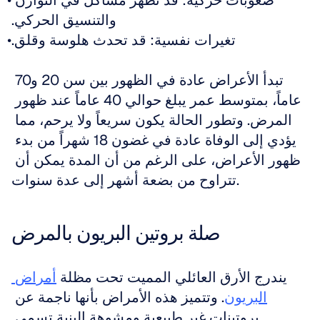
صعوبات حركية: قد تظهر مشاكل في التوازن 
والتنسيق الحركي.
تغيرات نفسية: قد تحدث هلوسة وقلق.
تبدأ الأعراض عادة في الظهور بين سن 20 و70 
عاماً، بمتوسط عمر يبلغ حوالي 40 عاماً عند ظهور 
المرض. وتطور الحالة يكون سريعاً ولا يرحم، مما 
يؤدي إلى الوفاة عادة في غضون 18 شهراً من بدء 
ظهور الأعراض، على الرغم من أن المدة يمكن أن 
تتراوح من بضعة أشهر إلى عدة سنوات.
صلة بروتين البريون بالمرض
يندرج الأرق العائلي المميت تحت مظلة 
أمراض 
البريون
. وتتميز هذه الأمراض بأنها ناجمة عن 
بروتينات غير طبيعية ومشوهة البنية تسمى 