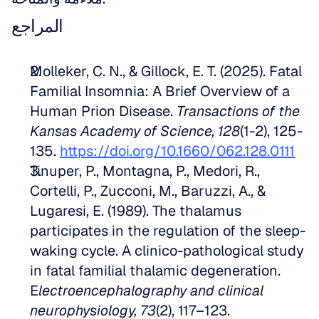
المراجع
Molleker, C. N., & Gillock, E. T. (2025). Fatal 
Familial Insomnia: A Brief Overview of a 
Human Prion Disease. 
Transactions of the 
Kansas Academy of Science, 128
(1-2), 125-
135. 
https://doi.org/10.1660/062.128.0111
Tinuper, P., Montagna, P., Medori, R., 
Cortelli, P., Zucconi, M., Baruzzi, A., & 
Lugaresi, E. (1989). The thalamus 
participates in the regulation of the sleep-
waking cycle. A clinico-pathological study 
in fatal familial thalamic degeneration. 
E
lectroencephalography and clinical 
neurophysiology, 73
(2), 117–123. 