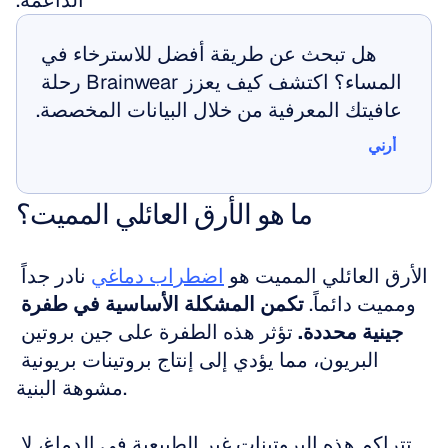
الداعمة.
هل تبحث عن طريقة أفضل للاسترخاء في 
المساء؟ اكتشف كيف يعزز Brainwear رحلة 
عافيتك المعرفية من خلال البيانات المخصصة.
أرني
أرني
ما هو الأرق العائلي المميت؟
الأرق العائلي المميت هو 
اضطراب دماغي
 نادر جداً 
ومميت دائماً. 
تكمن المشكلة الأساسية في طفرة 
جينية محددة.
 تؤثر هذه الطفرة على جين بروتين 
البريون، مما يؤدي إلى إنتاج بروتينات بريونية 
مشوهة البنية.
تتراكم هذه البروتينات غير الطبيعية في الدماغ، لا 