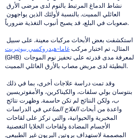
نشاط الدماغ المرتبط بالنوم لدى مرضى الأرق 
العائلي المميت. بالنسبة لأولئك الذين يواجهون 
صعوبات في البلع، قد يصبح أنبوب التغذية ضرورياً.
استكشفت بعض الأبحاث مركبات معينة. على سبيل 
المثال، تم اختبار مركب 
غاما-هيدروكسي بيوتيريت
(GHB) لمعرفة مدى قدرته على تحفيز نوم الموجات 
البطيئة لدى مريض مصاب بالأرق العائلي المميت.
وقد تمت دراسة علاجات أخرى، بما في ذلك 
بنتوسان بولي سلفات، والكيناكرين، والأمفوتريسين 
ب، ولكن النتائج لم تكن حاسمة. وظهرت نتائج 
واعدة من أبحاث 
العلاج المناعي
 في الدراسات 
المخبرية والحيوانية، والتي تركز على لقاحات 
الأجسام المضادة ولقاحات الخلايا التغصنية 
المصممة لاستهداف بروتين البريون غير الطبيعي.