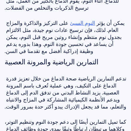
للدماغ. أثناء النوم، يقوم الدماغ بالكثير من العمل، مثل 
ترسيخ الذكريات والتخلص من الفضلات.
يمكن أن يؤثر 
النوم السيئ
 على التركيز والذاكرة والمزاج 
العام. لذلك، فإن ترسيخ عادات نوم جيدة، مثل الالتزام 
بجدول نوم منتظم وإنشاء روتين مريح قبل النوم، يمكن 
أن يساعد في تحسين جودة النوم. وهذا بدوره يدعم 
وظيفة إدراكية أفضل مع تقدمنا في السن.
التمارين الرياضية والمرونة العصبية
تدعم التمارين الرياضية صحة الدماغ من خلال تعزيز قدرة 
الدماغ على التكيف، وهي عملية تُعرف باسم المرونة 
العصبية. يزيد النشاط البدني من تدفق الدم إلى الدماغ 
ويدعم الأنظمة الكيميائية المشاركة في المزاج والانتباه 
والتعلم، مما قد يجعل الإدراك يبدو أكثر حدة بمرور الوقت.
كما تميل التمارين أيضًا إلى دعم جودة النوم وتنظيم التوتر، 
وكلاهما مرتبطان ارتباطًا وثيقًا بمدى جودة وظائف الدماغ 