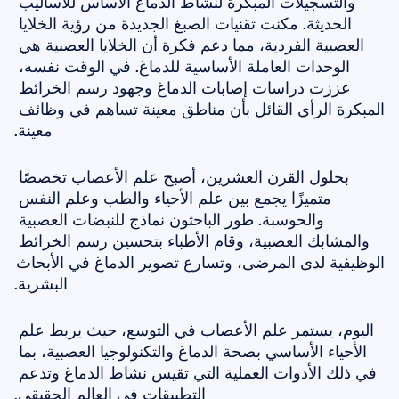
والتسجيلات المبكرة لنشاط الدماغ الأساس للأساليب 
الحديثة. مكنت تقنيات الصبغ الجديدة من رؤية الخلايا 
العصبية الفردية، مما دعم فكرة أن الخلايا العصبية هي 
الوحدات العاملة الأساسية للدماغ. في الوقت نفسه، 
عززت دراسات إصابات الدماغ وجهود رسم الخرائط 
المبكرة الرأي القائل بأن مناطق معينة تساهم في وظائف 
معينة.
بحلول القرن العشرين، أصبح علم الأعصاب تخصصًا 
متميزًا يجمع بين علم الأحياء والطب وعلم النفس 
والحوسبة. طور الباحثون نماذج للنبضات العصبية 
والمشابك العصبية، وقام الأطباء بتحسين رسم الخرائط 
الوظيفية لدى المرضى، وتسارع تصوير الدماغ في الأبحاث 
البشرية.
اليوم، يستمر علم الأعصاب في التوسع، حيث يربط علم 
الأحياء الأساسي بصحة الدماغ والتكنولوجيا العصبية، بما 
في ذلك الأدوات العملية التي تقيس نشاط الدماغ وتدعم 
التطبيقات في العالم الحقيقي.