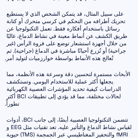
على سبيل المثال، قد يتمكن الشخص الذي لا يستطيع 
تحريك أطرافه من التحكم في كرسي متحرك أو كتابة 
رسائل باستخدام أفكاره فقط. تعمل التكنولوجيا عن 
طريق الكشف عن أنماط معينة في نشاط الدماغ، غالبًا 
من خلال أجهزة استشعار توضع على فروة الرأس (غير 
جراحية) أو تُزرع أحيانًا مباشرة في الدماغ (جراحية). ثم 
تُعالج هذه الأنماط بواسطة خوارزميات لتوليد أمر.
الأبحاث مستمرة لتحسين دقة وسرعة هذه الأنظمة، مما 
يجعلها أكثر عملية للاستخدام اليومي. وتستكشف 
الدراسات كيفية تحديد المؤشرات العصبية الكهربائية 
لحالات مختلفة، مما قد يؤدي إلى تطبيقات BCI أكثر 
تطوراً.
تتضمن التكنولوجيا العصبية أيضًا، إلى جانب BCI، أدوات 
لقياس نشاط الدماغ والتأثير عليه. تعد تقنيات مثل EEG و 
fMRI والتحفيز المغناطيسي عبر الجمجمة (TMS) حيوية 