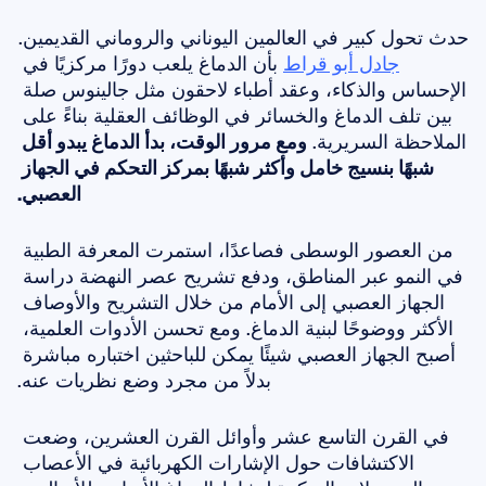
حدث تحول كبير في العالمين اليوناني والروماني القديمين. 
جادل أبو قراط
 بأن الدماغ يلعب دورًا مركزيًا في 
الإحساس والذكاء، وعقد أطباء لاحقون مثل جالينوس صلة 
بين تلف الدماغ والخسائر في الوظائف العقلية بناءً على 
الملاحظة السريرية. 
ومع مرور الوقت، بدأ الدماغ يبدو أقل 
شبهًا بنسيج خامل وأكثر شبهًا بمركز التحكم في الجهاز 
العصبي.
من العصور الوسطى فصاعدًا، استمرت المعرفة الطبية 
في النمو عبر المناطق، ودفع تشريح عصر النهضة دراسة 
الجهاز العصبي إلى الأمام من خلال التشريح والأوصاف 
الأكثر ووضوحًا لبنية الدماغ. ومع تحسن الأدوات العلمية، 
أصبح الجهاز العصبي شيئًا يمكن للباحثين اختباره مباشرة 
بدلاً من مجرد وضع نظريات عنه.
في القرن التاسع عشر وأوائل القرن العشرين، وضعت 
الاكتشافات حول الإشارات الكهربائية في الأعصاب 