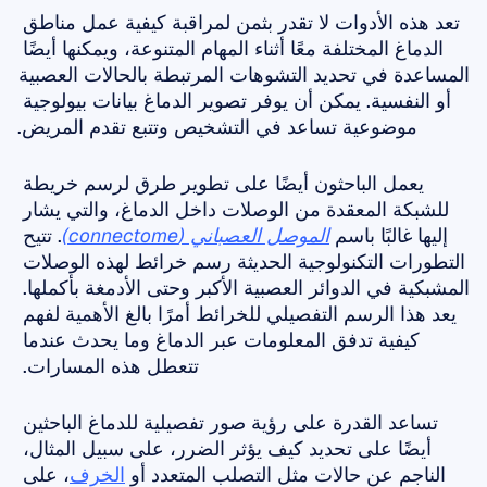
تعد هذه الأدوات لا تقدر بثمن لمراقبة كيفية عمل مناطق 
الدماغ المختلفة معًا أثناء المهام المتنوعة، ويمكنها أيضًا 
المساعدة في تحديد التشوهات المرتبطة بالحالات العصبية 
أو النفسية. يمكن أن يوفر تصوير الدماغ بيانات بيولوجية 
موضوعية تساعد في التشخيص وتتبع تقدم المريض.
يعمل الباحثون أيضًا على تطوير طرق لرسم خريطة 
للشبكة المعقدة من الوصلات داخل الدماغ، والتي يشار 
إليها غالبًا باسم 
الموصل العصباني (connectome)
. تتيح 
التطورات التكنولوجية الحديثة رسم خرائط لهذه الوصلات 
المشبكية في الدوائر العصبية الأكبر وحتى الأدمغة بأكملها. 
يعد هذا الرسم التفصيلي للخرائط أمرًا بالغ الأهمية لفهم 
كيفية تدفق المعلومات عبر الدماغ وما يحدث عندما 
تتعطل هذه المسارات. 
تساعد القدرة على رؤية صور تفصيلية للدماغ الباحثين 
أيضًا على تحديد كيف يؤثر الضرر، على سبيل المثال، 
الناجم عن حالات مثل التصلب المتعدد أو 
الخرف
، على 