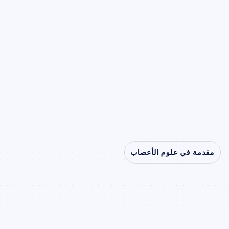
طالما أن دماغنا لغز، فإن الكون - انعكاس 
هيكل الدماغ - سيكون أيضًا لغزًا.
سانتياجو رامون إي كاخال
عالم أعصاب وحائز على جائزة نوبل
مقدمة في علوم الأعصاب