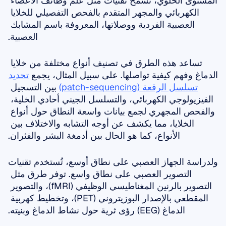
المستوى الخلوي، تسمح تقنيات مثل علم وظائف الأعضاء 
الكهربائي والمجهر المتقدم بالفحص التفصيلي للخلايا 
العصبية الفردية ووصلاتها، المعروفة باسم المشابك 
العصبية.
تساعد هذه الطرق في تصنيف أنواع مختلفة من خلايا 
الدماغ وفهم كيفية تواصلها. على سبيل المثال، يجمع 
تحديد 
تسلسل الرقعة (patch-sequencing)
 بين التسجيل 
الفيزيولوجي الكهربائي، والتسلسل الجيني أحادي الخلية، 
والفحص المجهري لجمع بيانات واسعة النطاق حول أنواع 
الخلايا، مما يكشف عن أوجه التشابه والاختلاف بين 
الأنواع، كما هو الحال بين أدمغة البشر والفئران.
ولدراسة الجهاز العصبي على نطاق أوسع، تُستخدم تقنيات 
التصوير العصبي على نطاق واسع. توفر طرق مثل 
التصوير بالرنين المغناطيسي الوظيفي (fMRI)، والتصوير 
المقطعي بالإصدار البوزيتروني (PET)، وتخطيط كهربية 
الدماغ (EEG) رؤى ثرية حول نشاط الدماغ وبنيته.