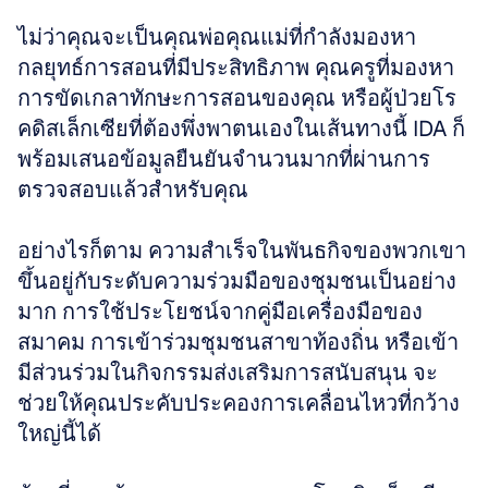
ไม่ว่าคุณจะเป็นคุณพ่อคุณแม่ที่กำลังมองหา
กลยุทธ์การสอนที่มีประสิทธิภาพ คุณครูที่มองหา
การขัดเกลาทักษะการสอนของคุณ หรือผู้ป่วยโร
คดิสเล็กเซียที่ต้องพึ่งพาตนเองในเส้นทางนี้ IDA ก็
พร้อมเสนอข้อมูลยืนยันจำนวนมากที่ผ่านการ
ตรวจสอบแล้วสำหรับคุณ
อย่างไรก็ตาม ความสำเร็จในพันธกิจของพวกเขา
ขึ้นอยู่กับระดับความร่วมมือของชุมชนเป็นอย่าง
มาก การใช้ประโยชน์จากคู่มือเครื่องมือของ
สมาคม การเข้าร่วมชุมชนสาขาท้องถิ่น หรือเข้า
มีส่วนร่วมในกิจกรรมส่งเสริมการสนับสนุน จะ
ช่วยให้คุณประคับประคองการเคลื่อนไหวที่กว้าง
ใหญ่นี้ได้