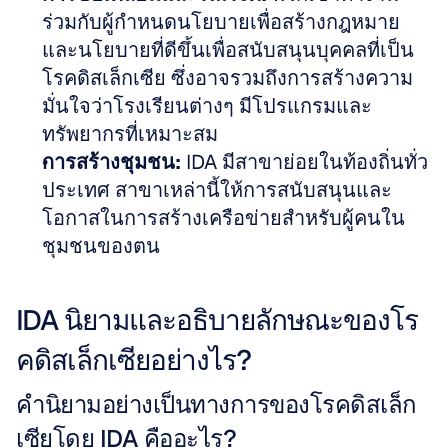
ร่วมกับผู้กำหนดนโยบายเพื่อสร้างกฎหมาย
และนโยบายที่ดีขึ้นเพื่อสนับสนุนบุคคลที่เป็น
โรคดิสเล็กเซีย ซึ่งอาจรวมถึงการสร้างความ
มั่นใจว่าโรงเรียนต่างๆ มีโปรแกรมและ
ทรัพยากรที่เหมาะสม
การสร้างชุมชน:
 IDA มีสาขาย่อยในท้องถิ่นทั่ว
ประเทศ สาขาเหล่านี้ให้การสนับสนุนและ
โอกาสในการสร้างเครือข่ายสำหรับผู้คนใน
ชุมชนของตน
IDA นิยามและอธิบายลักษณะของโร
คดิสเล็กเซียอย่างไร?
คำนิยามอย่างเป็นทางการของโรคดิสเล็ก
เซียโดย IDA คืออะไร?