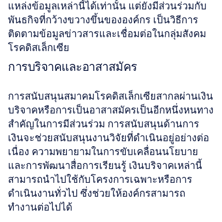
แหล่งข้อมูลเหล่านี้ได้เท่านั้น แต่ยังมีส่วนร่วมกับ
พันธกิจที่กว้างขวางขึ้นขององค์กร เป็นวิธีการ
ติดตามข้อมูลข่าวสารและเชื่อมต่อในกลุ่มสังคม
โรคดิสเล็กเซีย
การบริจาคและอาสาสมัคร
การสนับสนุนสมาคมโรคดิสเล็กเซียสากลผ่านเงิน
บริจาคหรือการเป็นอาสาสมัครเป็นอีกหนึ่งหนทาง
สำคัญในการมีส่วนร่วม การสนับสนุนด้านการ
เงินจะช่วยสนับสนุนงานวิจัยที่ดำเนินอยู่อย่างต่อ
เนื่อง ความพยายามในการขับเคลื่อนนโยบาย 
และการพัฒนาสื่อการเรียนรู้ เงินบริจาคเหล่านี้
สามารถนำไปใช้กับโครงการเฉพาะหรือการ
ดำเนินงานทั่วไป ซึ่งช่วยให้องค์กรสามารถ
ทำงานต่อไปได้