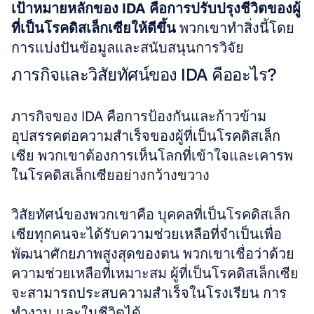
เป้าหมายหลักของ IDA คือการปรับปรุงชีวิตของผู้
ที่เป็นโรคดิสเล็กเซียให้ดีขึ้น
 พวกเขาทำสิ่งนี้โดย
การแบ่งปันข้อมูลและสนับสนุนการวิจัย
ภารกิจและวิสัยทัศน์ของ IDA คืออะไร?
ภารกิจของ IDA คือการป้องกันและก้าวข้าม
อุปสรรคต่อความสำเร็จของผู้ที่เป็นโรคดิสเล็ก
เซีย พวกเขาต้องการเห็นโลกที่เข้าใจและเคารพ
ในโรคดิสเล็กเซียอย่างกว้างขวาง
วิสัยทัศน์ของพวกเขาคือ บุคคลที่เป็นโรคดิสเล็ก
เซียทุกคนจะได้รับความช่วยเหลือที่จำเป็นเพื่อ
พัฒนาศักยภาพสูงสุดของตน พวกเขาเชื่อว่าด้วย
ความช่วยเหลือที่เหมาะสม ผู้ที่เป็นโรคดิสเล็กเซีย
จะสามารถประสบความสำเร็จในโรงเรียน การ
ทำงาน และในชีวิตได้