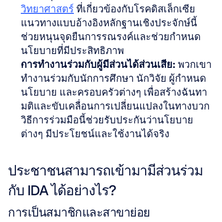
วิทยาศาสตร์
 ที่เกี่ยวข้องกับโรคดิสเล็กเซีย 
แนวทางแบบอ้างอิงหลักฐานเชิงประจักษ์นี้
ช่วยหนุนจุดยืนการรณรงค์และช่วยกำหนด
นโยบายที่มีประสิทธิภาพ
การทำงานร่วมกับผู้มีส่วนได้ส่วนเสีย:
 พวกเขา
ทำงานร่วมกับนักการศึกษา นักวิจัย ผู้กำหนด
นโยบาย และครอบครัวต่างๆ เพื่อสร้างฉันทา
มติและขับเคลื่อนการเปลี่ยนแปลงในทางบวก 
วิธีการร่วมมือนี้ช่วยรับประกันว่านโยบาย
ต่างๆ มีประโยชน์และใช้งานได้จริง
ประชาชนสามารถเข้ามามีส่วนร่วม
กับ IDA ได้อย่างไร?
การเป็นสมาชิกและสาขาย่อย