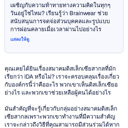
เผชิญกับความท้าทายทางความคิดในทุกๆ 
วันอยู่ใช่ไหม? เรียนรู้ว่า Brainwear ช่วย
สนับสนุนการจดจ่อส่วนบุคคลและรูปแบบ
การผ่อนคลายเมื่อเวลาผ่านไปอย่างไร
แสดงให้ดู
แสดงให้ดู
คุณเคยได้ยินเรื่องสมาคมดิสเล็กเซียสากลที่มัก
เรียกว่า IDA หรือไม่? เราจะครอบคลุมเรื่องเกี่ยว
กับองค์กรนี้ว่าคืออะไร พวกเขาเห็นดิสเล็กเซียอ
ย่างไร และพวกเขาช่วยเหลือผู้คนได้อย่างไร
มันสำคัญที่จะรู้เกี่ยวกับกลุ่มอย่างสมาคมดิสเล็ก
เซียสากลเพราะพวกเขาทำงานที่มีความสำคัญ 
เราจะกล่าวถึงวิธีที่คุณสามารถมีส่วนร่วมได้หาก