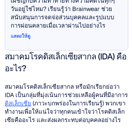
เผชิญกับความท้าทายทางความคิดในทุกๆ 
วันอยู่ใช่ไหม? เรียนรู้ว่า Brainwear ช่วย
สนับสนุนการจดจ่อส่วนบุคคลและรูปแบบ
การผ่อนคลายเมื่อเวลาผ่านไปอย่างไร
แสดงให้ดู
แสดงให้ดู
สมาคมโรคดิสเล็กเซียสากล (IDA) คือ
อะไร?
สมาคมโรคดิสเล็กเซียสากล หรือมักเรียกย่อว่า 
IDA เป็นกลุ่มที่มุ่งเน้นการช่วยเหลือผู้คนที่มีอาการ 
ดิสเล็กเซีย
 (ภาวะบกพร่องในการเรียนรู้) พวกเขา
ทำงานเพื่อให้แน่ใจว่าทุกคนเข้าใจว่าโรคดิสเล็ก
เซียคืออะไร และส่งผลกระทบต่อบุคคลอย่างไร