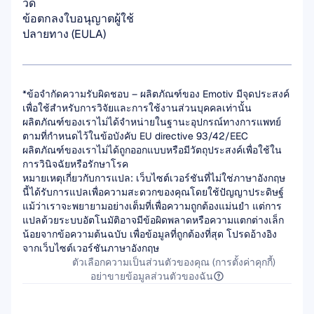
วด์
ข้อตกลงใบอนุญาตผู้ใช้
ปลายทาง (EULA)
*ข้อจำกัดความรับผิดชอบ – ผลิตภัณฑ์ของ Emotiv มีจุดประสงค์
เพื่อใช้สำหรับการวิจัยและการใช้งานส่วนบุคคลเท่านั้น 
ผลิตภัณฑ์ของเราไม่ได้จำหน่ายในฐานะอุปกรณ์ทางการแพทย์
ตามที่กำหนดไว้ในข้อบังคับ EU directive 93/42/EEC 
ผลิตภัณฑ์ของเราไม่ได้ถูกออกแบบหรือมีวัตถุประสงค์เพื่อใช้ใน
การวินิจฉัยหรือรักษาโรค
หมายเหตุเกี่ยวกับการแปล: เว็บไซต์เวอร์ชันที่ไม่ใช่ภาษาอังกฤษ
นี้ได้รับการแปลเพื่อความสะดวกของคุณโดยใช้ปัญญาประดิษฐ์ 
แม้ว่าเราจะพยายามอย่างเต็มที่เพื่อความถูกต้องแม่นยำ แต่การ
แปลด้วยระบบอัตโนมัติอาจมีข้อผิดพลาดหรือความแตกต่างเล็ก
น้อยจากข้อความต้นฉบับ เพื่อข้อมูลที่ถูกต้องที่สุด โปรดอ้างอิง
จากเว็บไซต์เวอร์ชันภาษาอังกฤษ
ตัวเลือกความเป็นส่วนตัวของคุณ (การตั้งค่าคุกกี้)
อย่าขายข้อมูลส่วนตัวของฉัน