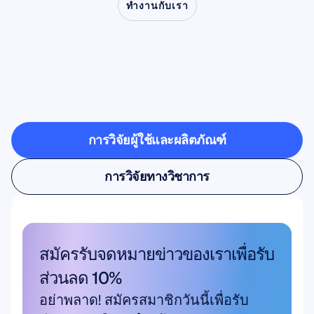
ทำงานกับเรา
ดูสิ่งที่เป็นไปได้เมื่อประสาท
วิทยาก้าวออกจากห้อง
ทดลอง
การวิจัยผู้ใช้และผลิตภัณฑ์
การวิจัยผู้ใช้และผลิตภัณฑ์
การวิจัยทางวิชาการ
การวิจัยทางวิชาการ
สมัครรับจดหมายข่าวของเราเพื่อรับ
ส่วนลด 10%
อย่าพลาด! สมัครสมาชิกวันนี้เพื่อรับ