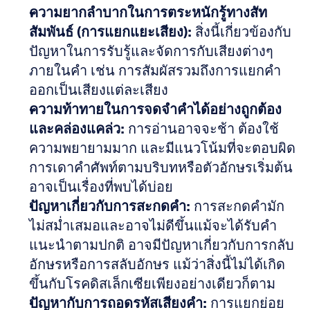
ความยากลำบากในการตระหนักรู้ทางสัท
สัมพันธ์ (การแยกแยะเสียง):
 สิ่งนี้เกี่ยวข้องกับ
ปัญหาในการรับรู้และจัดการกับเสียงต่างๆ 
ภายในคำ เช่น การสัมผัสรวมถึงการแยกคำ
ออกเป็นเสียงแต่ละเสียง
ความท้าทายในการจดจำคำได้อย่างถูกต้อง
และคล่องแคล่ว:
 การอ่านอาจจะช้า ต้องใช้
ความพยายามมาก และมีแนวโน้มที่จะตอบผิด 
การเดาคำศัพท์ตามบริบทหรือตัวอักษรเริ่มต้น
อาจเป็นเรื่องที่พบได้บ่อย
ปัญหาเกี่ยวกับการสะกดคำ:
 การสะกดคำมัก
ไม่สม่ำเสมอและอาจไม่ดีขึ้นแม้จะได้รับคำ
แนะนำตามปกติ อาจมีปัญหาเกี่ยวกับการกลับ
อักษรหรือการสลับอักษร แม้ว่าสิ่งนี้ไม่ได้เกิด
ขึ้นกับโรคดิสเล็กเซียเพียงอย่างเดียวก็ตาม
ปัญหากับการถอดรหัสเสียงคำ:
 การแยกย่อย