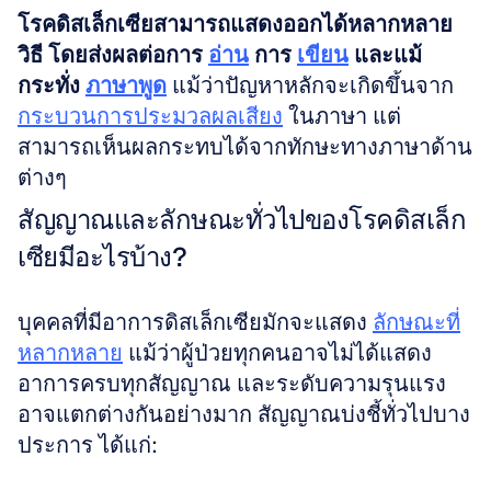
โรคดิสเล็กเซียสามารถแสดงออกได้หลากหลาย
วิธี โดยส่งผลต่อการ 
อ่าน
 การ 
เขียน
 และแม้
กระทั่ง 
ภาษาพูด
 แม้ว่าปัญหาหลักจะเกิดขึ้นจาก 
กระบวนการประมวลผลเสียง
 ในภาษา แต่
สามารถเห็นผลกระทบได้จากทักษะทางภาษาด้าน
ต่างๆ
สัญญาณและลักษณะทั่วไปของโรคดิสเล็ก
เซียมีอะไรบ้าง?
บุคคลที่มีอาการดิสเล็กเซียมักจะแสดง 
ลักษณะที่
หลากหลาย
 แม้ว่าผู้ป่วยทุกคนอาจไม่ได้แสดง
อาการครบทุกสัญญาณ และระดับความรุนแรง
อาจแตกต่างกันอย่างมาก สัญญาณบ่งชี้ทั่วไปบาง
ประการ ได้แก่: