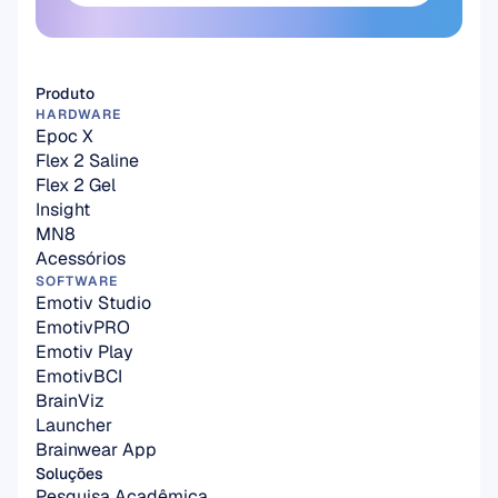
Assine aqui
Produto
HARDWARE
Epoc X
Flex 2 Saline
Flex 2 Gel
Insight
MN8
Acessórios
SOFTWARE
Emotiv Studio
EmotivPRO
Emotiv Play
EmotivBCI
BrainViz
Launcher
Brainwear App
Soluções
Pesquisa Acadêmica