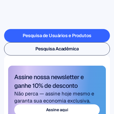
Veja
o
que
é
possível
quando
a
neurociência
sai
do
laboratório
Pesquisa de Usuários e Produtos
Pesquisa de Usuários e Produtos
Pesquisa Acadêmica
Pesquisa Acadêmica
Assine nossa newsletter e 
ganhe 10% de desconto
Não perca — assine hoje mesmo e 
garanta sua economia exclusiva.
Assine aqui