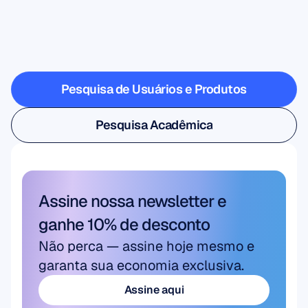
quando
a
neurociência
sai
do
laboratório
Pesquisa de Usuários e Produtos
Pesquisa de Usuários e Produtos
Pesquisa Acadêmica
Pesquisa Acadêmica
Assine nossa newsletter e 
ganhe 10% de desconto
Não perca — assine hoje mesmo e 
garanta sua economia exclusiva.
Assine aqui