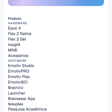
Assine aqui
Produto
HARDWARE
Epoc X
Flex 2 Saline
Flex 2 Gel
Insight
MN8
Acessórios
SOFTWARE
Emotiv Studio
EmotivPRO
Emotiv Play
EmotivBCI
BrainViz
Launcher
Brainwear App
Soluções
Pesquisa Acadêmica