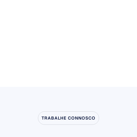
Obter Preço
Agendar uma demonstração
TRABALHE CONNOSCO
Veja
o
que
é
possível