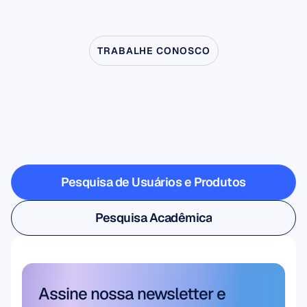
TRABALHE CONOSCO
Veja
o
que
é
possível
quando
a
neurociência
sai
do
laboratório
Pesquisa de Usuários e Produtos
Pesquisa de Usuários e Produtos
Pesquisa Acadêmica
Pesquisa Acadêmica
Assine nossa newsletter e 