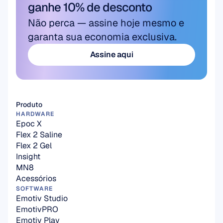
ganhe 10% de desconto
Não perca — assine hoje mesmo e 
garanta sua economia exclusiva.
Assine aqui
Assine aqui
Produto
HARDWARE
Epoc X
Flex 2 Saline
Flex 2 Gel
Insight
MN8
Acessórios
SOFTWARE
Emotiv Studio
EmotivPRO
Emotiv Play