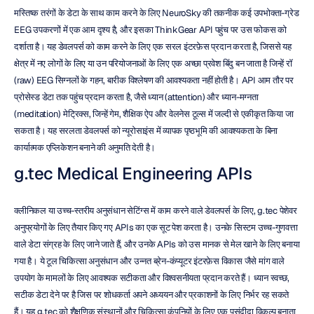
मस्तिष्क तरंगों के डेटा के साथ काम करने के लिए NeuroSky की तकनीक कई उपभोक्ता-ग्रेड 
EEG उपकरणों में एक आम दृश्य है, और इसका ThinkGear API पहुंच पर उस फोकस को 
दर्शाता है। यह डेवलपर्स को काम करने के लिए एक सरल इंटरफ़ेस प्रदान करता है, जिससे यह 
क्षेत्र में नए लोगों के लिए या उन परियोजनाओं के लिए एक अच्छा प्रवेश बिंदु बन जाता है जिन्हें रॉ 
(raw) EEG सिग्नलों के गहन, बारीक विश्लेषण की आवश्यकता नहीं होती है। API आम तौर पर 
प्रोसेस्ड डेटा तक पहुंच प्रदान करता है, जैसे ध्यान (attention) और ध्यान-मग्नता 
(meditation) मेट्रिक्स, जिन्हें गेम, शैक्षिक ऐप और वेलनेस टूल्स में जल्दी से एकीकृत किया जा 
सकता है। यह सरलता डेवलपर्स को न्यूरोसाइंस में व्यापक पृष्ठभूमि की आवश्यकता के बिना 
कार्यात्मक एप्लिकेशन बनाने की अनुमति देती है।
g.tec Medical Engineering APIs
क्लीनिकल या उच्च-स्तरीय अनुसंधान सेटिंग्स में काम करने वाले डेवलपर्स के लिए, g.tec पेशेवर 
अनुप्रयोगों के लिए तैयार किए गए APIs का एक सूट पेश करता है। उनके सिस्टम उच्च-गुणवत्ता 
वाले डेटा संग्रह के लिए जाने जाते हैं, और उनके APIs को उस मानक से मेल खाने के लिए बनाया 
गया है। ये टूल चिकित्सा अनुसंधान और उन्नत ब्रेन-कंप्यूटर इंटरफ़ेस विकास जैसे मांग वाले 
उपयोग के मामलों के लिए आवश्यक सटीकता और विश्वसनीयता प्रदान करते हैं। ध्यान स्वच्छ, 
सटीक डेटा देने पर है जिस पर शोधकर्ता अपने अध्ययन और प्रकाशनों के लिए निर्भर रह सकते 
हैं। यह g.tec को शैक्षणिक संस्थानों और चिकित्सा कंपनियों के लिए एक पसंदीदा विकल्प बनाता 