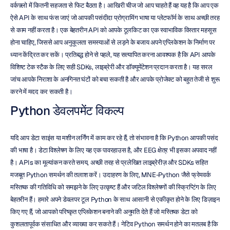
वर्कफ़्लो में कितनी सहजता से फिट बैठता है। आखिरी चीज जो आप चाहते हैं वह यह है कि आप एक 
ऐसे API के साथ फंस जाएं जो आपकी पसंदीदा प्रोग्रामिंग भाषा या प्लेटफॉर्म के साथ अच्छी तरह 
से काम नहीं करता है। एक बेहतरीन API को आपके टूलकिट का एक स्वाभाविक विस्तार महसूस 
होना चाहिए, जिससे आप अनुकूलता समस्याओं से लड़ने के बजाय अपने एप्लिकेशन के निर्माण पर 
ध्यान केंद्रित कर सकें। प्रतिबद्ध होने से पहले, यह सत्यापित करना आवश्यक है कि API आपके 
विशिष्ट टेक स्टैक के लिए सही SDKs, लाइब्रेरी और डॉक्यूमेंटेशन प्रदान करता है। यह सरल 
जांच आपके निराशा के अनगिनत घंटों को बचा सकती है और आपके प्रोजेक्ट को बहुत तेजी से शुरू 
करने में मदद कर सकती है।
Python डेवलपमेंट विकल्प
यदि आप डेटा साइंस या मशीन लर्निंग में काम कर रहे हैं, तो संभावना है कि Python आपकी पसंद 
की भाषा है। डेटा विश्लेषण के लिए यह एक पावरहाउस है, और EEG क्षेत्र भी इसका अपवाद नहीं 
है। APIs का मूल्यांकन करते समय, अच्छी तरह से प्रलेखित लाइब्रेरीज़ और SDKs सहित 
मजबूत Python समर्थन की तलाश करें। उदाहरण के लिए, MNE-Python जैसे फ्रेमवर्क 
मस्तिष्क की गतिविधि को समझने के लिए उत्कृष्ट हैं और जटिल विश्लेषणों की स्क्रिप्टिंग के लिए 
बेहतरीन हैं। हमारे अपने डेवलपर टूल Python के साथ आसानी से एकीकृत होने के लिए डिज़ाइन 
किए गए हैं, जो आपको परिष्कृत एप्लिकेशन बनाने की अनुमति देते हैं जो मस्तिष्क डेटा को 
कुशलतापूर्वक संसाधित और व्याख्या कर सकते हैं। नेटिव Python समर्थन होने का मतलब है कि 