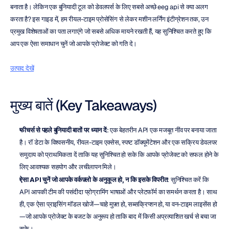
बनाता है। लेकिन एक बुनियादी टूल को डेवलपर्स के लिए सबसे अच्छे eeg api से क्या अलग 
करता है? इस गाइड में, हम रीयल-टाइम प्रोसेसिंग से लेकर मशीन लर्निंग इंटीग्रेशन तक, उन 
प्रमुख विशेषताओं का पता लगाएंगे जो सबसे अधिक मायने रखती हैं, यह सुनिश्चित करते हुए कि 
आप एक ऐसा समाधान चुनें जो आपके प्रोजेक्ट को गति दे।
उत्पाद देखें
मुख्य बातें (Key Takeaways)
फीचर्स से पहले बुनियादी बातों पर ध्यान दें
: एक बेहतरीन API एक मजबूत नींव पर बनाया जाता 
है। रॉ डेटा के विश्वसनीय, रीयल-टाइम एक्सेस, स्पष्ट डॉक्यूमेंटेशन और एक सक्रिय डेवलपर 
समुदाय को प्राथमिकता दें ताकि यह सुनिश्चित हो सके कि आपके प्रोजेक्ट को सफल होने के 
लिए आवश्यक सहयोग और लचीलापन मिले।
ऐसा API चुनें जो आपके वर्कफ़्लो के अनुकूल हो, न कि इसके विपरीत
: सुनिश्चित करें कि 
API आपकी टीम की पसंदीदा प्रोग्रामिंग भाषाओं और प्लेटफॉर्म का समर्थन करता है। साथ 
ही, एक ऐसा प्राइसिंग मॉडल खोजें—चाहे मुफ़्त हो, सब्सक्रिप्शन हो, या वन-टाइम लाइसेंस हो
—जो आपके प्रोजेक्ट के बजट के अनुरूप हो ताकि बाद में किसी अप्रत्याशित खर्च से बचा जा 
सके।