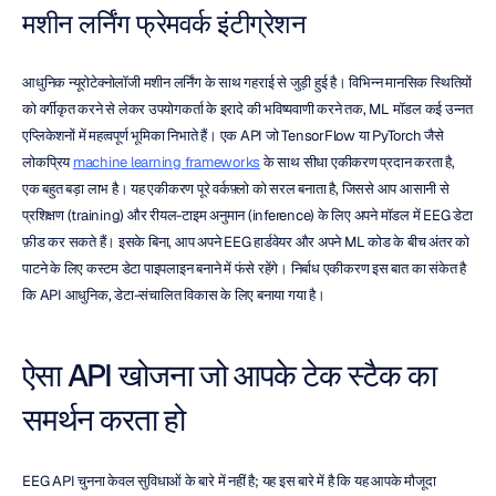
मशीन लर्निंग फ्रेमवर्क इंटीग्रेशन
आधुनिक न्यूरोटेक्नोलॉजी मशीन लर्निंग के साथ गहराई से जुड़ी हुई है। विभिन्न मानसिक स्थितियों 
को वर्गीकृत करने से लेकर उपयोगकर्ता के इरादे की भविष्यवाणी करने तक, ML मॉडल कई उन्नत 
एप्लिकेशनों में महत्वपूर्ण भूमिका निभाते हैं। एक API जो TensorFlow या PyTorch जैसे 
लोकप्रिय 
machine learning frameworks
 के साथ सीधा एकीकरण प्रदान करता है, 
एक बहुत बड़ा लाभ है। यह एकीकरण पूरे वर्कफ़्लो को सरल बनाता है, जिससे आप आसानी से 
प्रशिक्षण (training) और रीयल-टाइम अनुमान (inference) के लिए अपने मॉडल में EEG डेटा 
फ़ीड कर सकते हैं। इसके बिना, आप अपने EEG हार्डवेयर और अपने ML कोड के बीच अंतर को 
पाटने के लिए कस्टम डेटा पाइपलाइन बनाने में फंसे रहेंगे। निर्बाध एकीकरण इस बात का संकेत है 
कि API आधुनिक, डेटा-संचालित विकास के लिए बनाया गया है।
ऐसा API खोजना जो आपके टेक स्टैक का 
समर्थन करता हो
EEG API चुनना केवल सुविधाओं के बारे में नहीं है; यह इस बारे में है कि यह आपके मौजूदा 