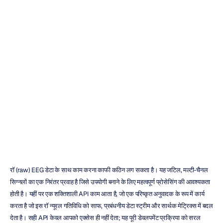
डेवलपर्स
के
लिए
6
सर्वश्रेष्ठ
EEG
API
की
समीक्षा
डुआंग
ट्रान
संशोधित
किया
गया
13
नव॰
2025
रॉ (raw) EEG डेटा के साथ काम करना काफी कठिन लग सकता है। यह जटिल, मल्टी-चैनल 
सिग्नलों का एक निरंतर प्रवाह है जिसे उपयोगी बनाने के लिए महत्वपूर्ण प्रोसेसिंग की आवश्यकता 
होती है। यहीं पर एक शक्तिशाली API काम आता है, जो एक परिष्कृत अनुवादक के रूप में कार्य 
करता है जो इस रॉ न्यूरल गतिविधि को साफ, प्रबंधनीय डेटा स्ट्रीम और सार्थक मेट्रिक्स में बदल 
देता है। सही API केवल आपको एक्सेस ही नहीं देता; यह पूरी डेवलपमेंट प्रक्रिया को सरल 