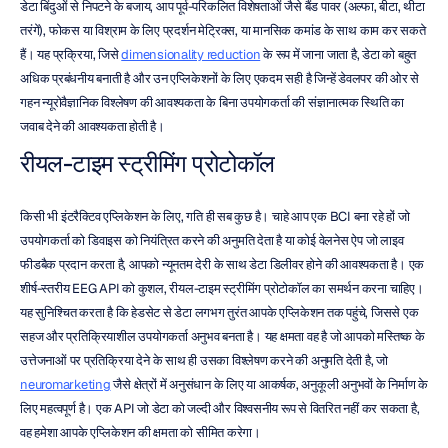
डेटा बिंदुओं से निपटने के बजाय, आप पूर्व-परिकलित विशेषताओं जैसे बैंड पावर (अल्फा, बीटा, थीटा 
तरंगें), फोकस या विश्राम के लिए प्रदर्शन मेट्रिक्स, या मानसिक कमांड के साथ काम कर सकते 
हैं। यह प्रक्रिया, जिसे 
dimensionality reduction
 के रूप में जाना जाता है, डेटा को बहुत 
अधिक प्रबंधनीय बनाती है और उन एप्लिकेशनों के लिए एकदम सही है जिन्हें डेवलपर की ओर से 
गहन न्यूरोवैज्ञानिक विश्लेषण की आवश्यकता के बिना उपयोगकर्ता की संज्ञानात्मक स्थिति का 
जवाब देने की आवश्यकता होती है।
रीयल-टाइम स्ट्रीमिंग प्रोटोकॉल
किसी भी इंटरैक्टिव एप्लिकेशन के लिए, गति ही सब कुछ है। चाहे आप एक BCI बना रहे हों जो 
उपयोगकर्ता को डिवाइस को नियंत्रित करने की अनुमति देता है या कोई वेलनेस ऐप जो लाइव 
फीडबैक प्रदान करता है, आपको न्यूनतम देरी के साथ डेटा डिलीवर होने की आवश्यकता है। एक 
शीर्ष-स्तरीय EEG API को कुशल, रीयल-टाइम स्ट्रीमिंग प्रोटोकॉल का समर्थन करना चाहिए। 
यह सुनिश्चित करता है कि हेडसेट से डेटा लगभग तुरंत आपके एप्लिकेशन तक पहुंचे, जिससे एक 
सहज और प्रतिक्रियाशील उपयोगकर्ता अनुभव बनता है। यह क्षमता वह है जो आपको मस्तिष्क के 
उत्तेजनाओं पर प्रतिक्रिया देने के साथ ही उसका विश्लेषण करने की अनुमति देती है, जो 
neuromarketing
 जैसे क्षेत्रों में अनुसंधान के लिए या आकर्षक, अनुकूली अनुभवों के निर्माण के 
लिए महत्वपूर्ण है। एक API जो डेटा को जल्दी और विश्वसनीय रूप से वितरित नहीं कर सकता है, 
वह हमेशा आपके एप्लिकेशन की क्षमता को सीमित करेगा।