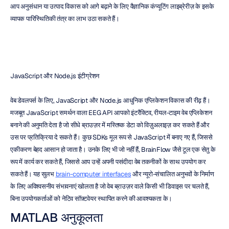
आप अनुसंधान या उत्पाद विकास को आगे बढ़ाने के लिए वैज्ञानिक कंप्यूटिंग लाइब्रेरीज़ के इसके 
व्यापक पारिस्थितिकी तंत्र का लाभ उठा सकते हैं।
JavaScript और Node.js इंटीग्रेशन
वेब डेवलपर्स के लिए, JavaScript और Node.js आधुनिक एप्लिकेशन विकास की रीढ़ हैं। 
मजबूत JavaScript समर्थन वाला EEG API आपको इंटरैक्टिव, रीयल-टाइम वेब एप्लिकेशन 
बनाने की अनुमति देता है जो सीधे ब्राउज़र में मस्तिष्क डेटा को विज़ुअलाइज़ कर सकते हैं और 
उस पर प्रतिक्रिया दे सकते हैं। कुछ SDKs मूल रूप से JavaScript में बनाए गए हैं, जिससे 
एकीकरण बेहद आसान हो जाता है। उनके लिए भी जो नहीं हैं, BrainFlow जैसे टूल एक सेतु के 
रूप में कार्य कर सकते हैं, जिससे आप उन्हें अपनी पसंदीदा वेब तकनीकों के साथ उपयोग कर 
सकते हैं। यह सुलभ 
brain-computer interfaces
 और न्यूरो-संचालित अनुभवों के निर्माण 
के लिए अविश्वसनीय संभावनाएं खोलता है जो वेब ब्राउज़र वाले किसी भी डिवाइस पर चलते हैं, 
बिना उपयोगकर्ताओं को नेटिव सॉफ़्टवेयर स्थापित करने की आवश्यकता के।
MATLAB अनुकूलता