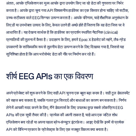
अंततः, आपके एप्लिकेशन का मूल्य आपके द्वारा उपयोग किए जा रहे डेटा की गुणवत्ता पर निर्भर 
करता है। आपके द्वारा चुना गया API विश्वसनीय हार्डवेयर का एक विस्तार होना चाहिए जो सटीक, 
उच्च-सटीकता वाले EEG सिग्नल उत्पन्न करता है। आपके परिणाम, चाहे शैक्षणिक अनुसंधान के 
लिए हों या उपभोक्ता उत्पाद के लिए, केवल उतने ही अच्छे होते हैं जितना कि वह डेटा जिस पर वे 
आधारित हैं। यह देखना सार्थक है कि हार्डवेयर का प्रदर्शन स्थापित नैदानिक (clinical) 
प्रणालियों की तुलना में कैसा है। उदाहरण के लिए, हमारे Epoc X हेडसेट को महंगे, लैब-ग्रेड 
उपकरणों के सांख्यिकीय रूप से तुलनीय डेटा उत्पन्न करने के लिए दिखाया गया है, जिससे यह 
सुनिश्चित होता है कि आप भरोसेमंद डेटा की नींव पर निर्माण कर रहे हैं।
शीर्ष EEG APIs का एक विवरण
अपने प्रोजेक्ट को शुरू करने के लिए सही API चुनना एक बहुत बड़ा कदम है। सही टूल डेवलपमेंट 
को सहज बना सकता है, जबकि गलत टूल सिरदर्द और बाधाओं का कारण बन सकता है। निर्णय 
लेने में आपकी मदद करने के लिए, मैंने डेवलपर्स के लिए उपलब्ध कुछ सबसे लोकप्रिय EEG 
APIs की एक सूची तैयार की है। प्रत्येक की अपनी ताकत है, चाहे आप एक जटिल शोध 
एप्लिकेशन बना रहे हों या अपना पहला ब्रेन-कंप्यूटर इंटरफ़ेस। आइए देखें कि इनमें से प्रत्येक 
API को विभिन्न प्रकार के प्रोजेक्ट्स के लिए एक मजबूत विकल्प क्या बनाता है।