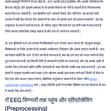
सबसे महत्वपूर्ण निर्णयों में से एक होता है। API आपके EEG हार्डवेयर और आपके एप्लिकेशन के 
बीच का सेतु है, और इसकी क्षमताएं या तो आपके विकास को गति दे सकती हैं या निराशाजनक 
बाधाएं पैदा कर सकती हैं। एक बेहतरीन API आपको केवल डेटा नहीं देता; यह आपको सही 
प्रारूप में सही डेटा देता है, ऐसे उपकरणों के साथ जो आपके काम को आसान बनाते हैं। यह एक 
अनुवादक के रूप में कार्य करता है, जो जटिल न्यूरल सिग्नलों को एक ऐसी भाषा में बदल देता है 
जिसे आपका सॉफ़्टवेयर समझ सकता है और उस पर कार्य कर सकता है।
तो, एक बुनियादी API को वास्तव में शक्तिशाली API से क्या अलग करता है? यह कुछ प्रमुख 
विशेषताओं पर निर्भर करता है जो आपको लचीलापन, नियंत्रण और दक्षता प्रदान करती हैं। आप 
यह देखना चाहेंगे कि API रॉ डेटा को कैसे संभालता है, क्या यह उस डेटा को सरल बनाने के लिए 
टूल प्रदान करता है, यह कितनी तेजी से जानकारी स्ट्रीम कर सकता है, और यह आपके पहले से 
उपयोग किए जाने वाले मशीन लर्निंग फ्रेमवर्क के साथ कितनी अच्छी तरह काम करता है। इन चार 
क्षेत्रों में उत्कृष्ट प्रदर्शन करने वाला API खोजना आपके द्वारा बनाए जाने वाले किसी भी चीज़ के 
लिए एक ठोस आधार प्रदान करेगा, शैक्षणिक अनुसंधान उपकरणों से लेकर नवीन 
brain-
computer interfaces
 तक। आइए देखें कि इनमें से प्रत्येक विशेषता का एक डेवलपर के रूप 
में आपके लिए क्या अर्थ है।
रॉ EEG सिग्नलों तक पहुंच और प्रीप्रोसेसिंग 
(Preprocessing)