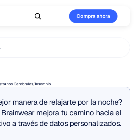
Compra ahora
Compra ahora
…
de
insomnio
stornos Cerebrales
/
Insomnio
or manera de relajarte por la noche? 
rainwear mejora tu camino hacia el 
ivo a través de datos personalizados.