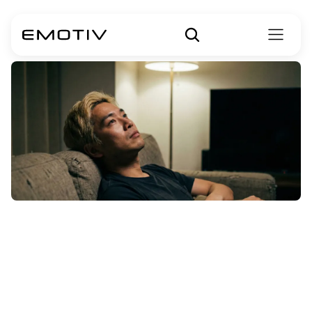
¿Qué
es
el
insomnio
paradójico?