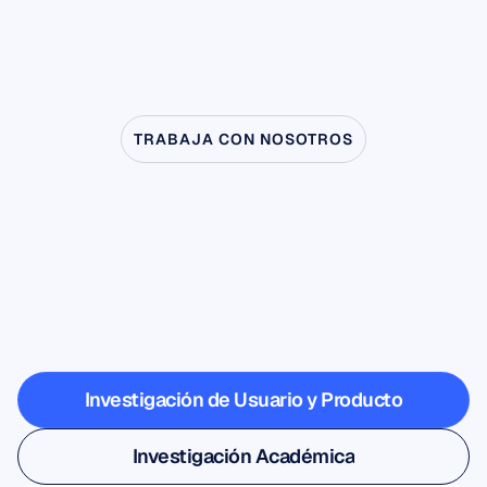
en la investigación sobre la imitación, la
computacional.
empatía y los trastornos clínicos que van
desde la tartamudez hasta el autismo.
TRABAJA CON NOSOTROS
Descubre
lo
que
es
posible
cuando
la
neurociencia
sale
del
laboratorio
Investigación de Usuario y Producto
Investigación de Usuario y Producto
Investigación Académica