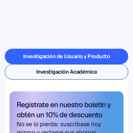
Descubre
lo
que
es
posible
cuando
la
neurociencia
sale
del
laboratorio
Investigación de Usuario y Producto
Investigación de Usuario y Producto
Investigación Académica
Investigación Académica
Regístrate en nuestro boletín y 
obtén un 10% de descuento
No se lo pierda: suscríbase hoy 
mismo y reclame sus ahorros 