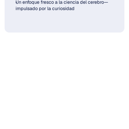
Un enfoque fresco a la ciencia del cerebro—
impulsado por la curiosidad
Especificaciones
sensores EEG
Hasta 32 canales
Configurable
2 referencias