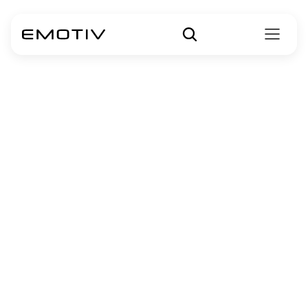
Compara los 
dispositivos de 
Emotiv
Compare las características de cada 
dispositivo EEG Emotiv
Insight 2
5 - Canal de auriculares EEG inalámbricos