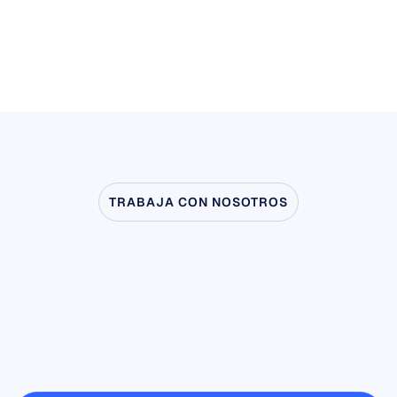
Opciones configurables
Opciones configurables por el usuario:
Ninguno
TRABAJA CON NOSOTROS
Descubre
lo
que
es
posible
cuando
la
neurociencia
sale
del
laboratorio