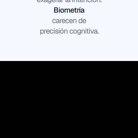
Biometría
carecen de
precisión cognitiva.
EmotivIQ™
La capa de EEG 