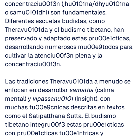
concentraciu00f3n (jhu0101na/dhyu0101na 
o samu0101dhi) son fundamentales. 
Diferentes escuelas budistas, como 
Theravu0101da y el budismo tibetano, han 
preservado y adaptado estas pru00e1cticas, 
desarrollando numerosos mu00e9todos para 
cultivar la atenciu00f3n plena y la 
concentraciu00f3n.
Las tradiciones Theravu0101da a menudo se 
enfocan en desarrollar 
samatha
 (calma 
mental) y 
vipassanu0101
 (Insight), con 
muchas tu00e9cnicas descritas en textos 
como el Satipatthana Sutta. El budismo 
tibetano integru00f3 estas pru00e1cticas 
con pru00e1cticas tu00e1ntricas y 