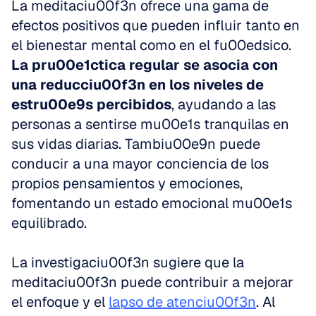
La meditaciu00f3n ofrece una gama de 
efectos positivos que pueden influir tanto en 
el bienestar mental como en el fu00edsico. 
La pru00e1ctica regular se asocia con 
una reducciu00f3n en los niveles de 
estru00e9s percibidos
, ayudando a las 
personas a sentirse mu00e1s tranquilas en 
sus vidas diarias. Tambiu00e9n puede 
conducir a una mayor conciencia de los 
propios pensamientos y emociones, 
fomentando un estado emocional mu00e1s 
equilibrado.
La investigaciu00f3n sugiere que la 
meditaciu00f3n puede contribuir a mejorar 
el enfoque y el 
lapso de atenciu00f3n
. Al 