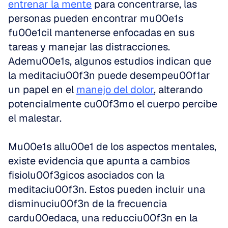
entrenar la mente
 para concentrarse, las 
personas pueden encontrar mu00e1s 
fu00e1cil mantenerse enfocadas en sus 
tareas y manejar las distracciones. 
Ademu00e1s, algunos estudios indican que 
la meditaciu00f3n puede desempeu00f1ar 
un papel en el 
manejo del dolor
, alterando 
potencialmente cu00f3mo el cuerpo percibe 
el malestar.
Mu00e1s allu00e1 de los aspectos mentales, 
existe evidencia que apunta a cambios 
fisiolu00f3gicos asociados con la 
meditaciu00f3n. Estos pueden incluir una 
disminuciu00f3n de la frecuencia 
cardu00edaca, una reducciu00f3n en la 