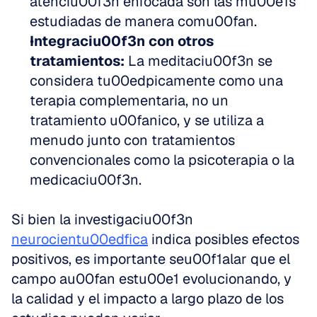
atenciu00f3n enfocada son las mu00e1s 
estudiadas de manera comu00fan.
Integraciu00f3n con otros 
tratamientos:
 La meditaciu00f3n se 
considera tu00edpicamente como una 
terapia complementaria, no un 
tratamiento u00fanico, y se utiliza a 
menudo junto con tratamientos 
convencionales como la psicoterapia o la 
medicaciu00f3n.
Si bien la investigaciu00f3n 
neurocientu00edfica
 indica posibles efectos 
positivos, es importante seu00f1alar que el 
campo au00fan estu00e1 evolucionando, y 
la calidad y el impacto a largo plazo de los 