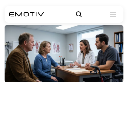
Tratamientos
para
la
ELA:
medicamentos,