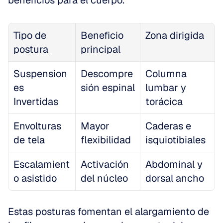
beneficios para el cuerpo.
Tipo de 
Beneficio 
Zona dirigida
postura
principal
Suspension
Descompre
Columna 
es 
sión espinal
lumbar y 
Invertidas
torácica
Envolturas 
Mayor 
Caderas e 
de tela
flexibilidad
isquiotibiales
Escalamient
Activación 
Abdominal y 
o asistido
del núcleo
dorsal ancho
Estas posturas fomentan el alargamiento de 