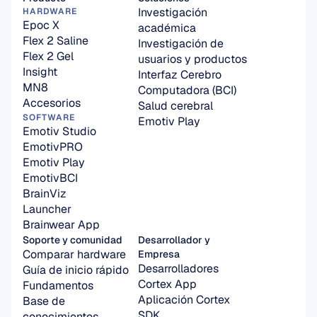
Investigación 
HARDWARE
Epoc X
académica
Flex 2 Saline
Investigación de 
Flex 2 Gel
usuarios y productos
Insight
Interfaz Cerebro 
MN8
Computadora (BCI)
Accesorios
Salud cerebral
SOFTWARE
Emotiv Play
Emotiv Studio
EmotivPRO
Emotiv Play
EmotivBCI
BrainViz
Launcher
Brainwear App
Soporte y comunidad
Desarrollador y 
Comparar hardware
Empresa
Desarrolladores
Guía de inicio rápido
Cortex App
Fundamentos
Aplicación Cortex 
Base de 
SDK
conocimientos