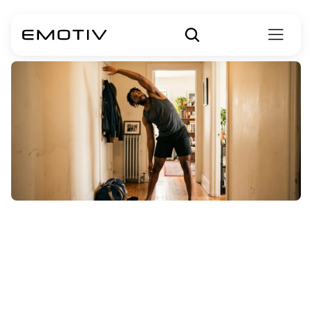
La
neurociencia
del
movimiento
consciente