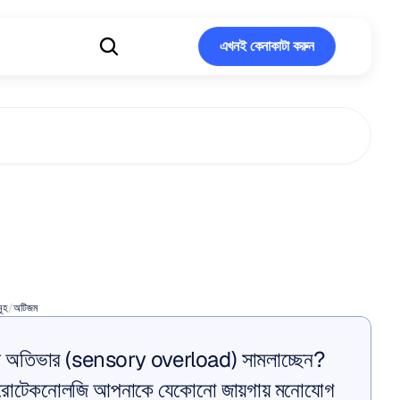
এখনই কেনাকাটা করুন
এখনই কেনাকাটা করুন
্পেকট্রাম
ডিজঅর্ডার
এর
স্নায়ুবিজ্ঞান
মূহ
/
অটিজম
ীল অতিভার (sensory overload) সামলাচ্ছেন? 
িউরোটেকনোলজি আপনাকে যেকোনো জায়গায় মনোযোগ 