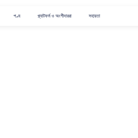
পণ্য
প্ল্যাটফর্ম ও অংশীদাররা
সহায়তা