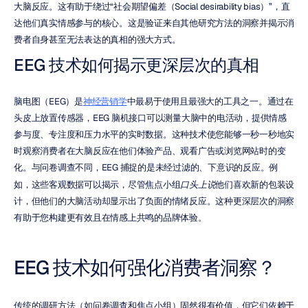
大脑反应。这有助于绕过“社会期望偏差（Social desirability bias）”，直
达他们真实情感参与的核心。这是验证来自其他研究方法的洞察并揭示消
费者自身甚至无法表达的真相的强大方式。
EEG 技术如何揭示更深层次的真相
脑电图（EEG）是
神经营销学
中最易于使用且最强大的工具之一。通过在
头皮上放置传感器，EEG 脑机接口可以测量大脑中的电活动，提供情感
参与度、专注度和压力水平的实时数据。这种技术使您能够一秒一秒地实
时观察消费者在大脑反应在他们体验产品、观看广告或浏览网站时的变
化。与问卷调查不同，EEG 捕捉的是未经过滤的、下意识的反应。例
如，这些客观数据可以揭示，尽管焦点小组
口头上说
他们喜欢新的包装设
计，但他们的大脑活动却显示出了负面的情绪反应。这种更深层次的洞察
有助于您构建更有效且在情感上共鸣的品牌体验。
EEG 技术如何强化消费者洞察？
传统的调研方法（如问卷调查和焦点小组）固然很有价值，但它们依赖于