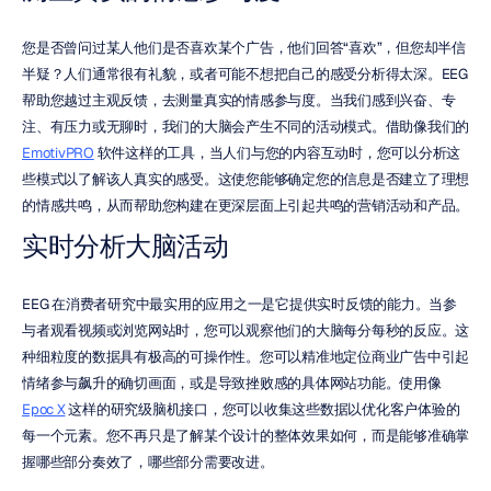
您是否曾问过某人他们是否喜欢某个广告，他们回答“喜欢”，但您却半信
半疑？人们通常很有礼貌，或者可能不想把自己的感受分析得太深。EEG 
帮助您越过主观反馈，去测量真实的情感参与度。当我们感到兴奋、专
注、有压力或无聊时，我们的大脑会产生不同的活动模式。借助像我们的 
EmotivPRO
 软件这样的工具，当人们与您的内容互动时，您可以分析这
些模式以了解该人真实的感受。这使您能够确定您的信息是否建立了理想
的情感共鸣，从而帮助您构建在更深层面上引起共鸣的营销活动和产品。
实时分析大脑活动
EEG 在消费者研究中最实用的应用之一是它提供实时反馈的能力。当参
与者观看视频或浏览网站时，您可以观察他们的大脑每分每秒的反应。这
种细粒度的数据具有极高的可操作性。您可以精准地定位商业广告中引起
情绪参与飙升的确切画面，或是导致挫败感的具体网站功能。使用像 
Epoc X
 这样的研究级脑机接口，您可以收集这些数据以优化客户体验的
每一个元素。您不再只是了解某个设计的整体效果如何，而是能够准确掌
握哪些部分奏效了，哪些部分需要改进。