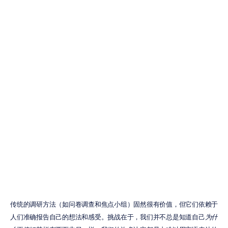
什么是
Consumer
Insights
且如何使用它
们？
Emotiv
更新于
2025年12月22日
传统的调研方法（如问卷调查和焦点小组）固然很有价值，但它们依赖于
人们准确报告自己的想法和感受。挑战在于，我们并不总是知道自己
为什