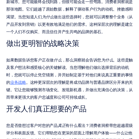
新城市。您可能最终会找到路，但很可能会走一些弯路。消费者洞察就是
那张地图。它们超越了原始数据，解释了驱动客户行为的动机、挫败感和
渴望。当您知道人们
为什么
做出这些选择时，您就可以调整整个业务（从
产品开发到营销）以更有效地满足他们的需求。这种深层次的理解是建立
一个人们不仅购买、而且信任并产生共鸣的品牌的基石。
做出更明智的战略决策
如果数据告诉您客户正在做
什么
，那么洞察就会告诉您
为什么
。这些是触
及客户想法和感受核心的关键解读。当您理解他们做出选择背后的动机
时，您就可以停止凭空猜测，并开始制定基于对他们来说真正重要的事情
的
业务战略
。这种更深层次的理解是将成功品牌与普通品牌区分开来的关
键。它让您能够预测市场变化、发现新机遇，并做出充满信心的决策，从
而带来更强大的客户忠诚度和公司可持续成长。
开发人们真正想要的产品
您是否曾想过客户对您的产品
真正
有什么看法？消费者洞察带您超越星级
评分和表面反馈。它们帮助您在更深的层面上理解用户体验——什么让他