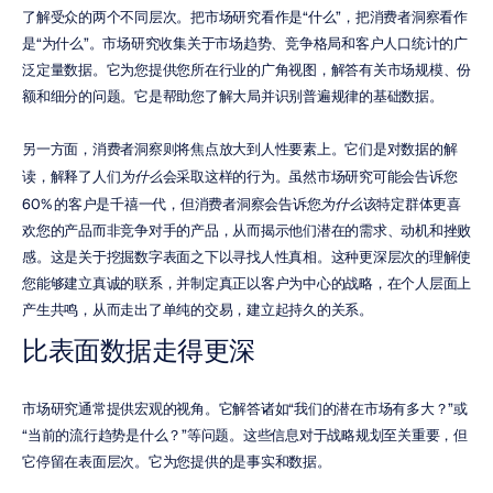
了解受众的两个不同层次。把市场研究看作是“什么”，把消费者洞察看作
是“为什么”。市场研究收集关于市场趋势、竞争格局和客户人口统计的广
泛定量数据。它为您提供您所在行业的广角视图，解答有关市场规模、份
额和细分的问题。它是帮助您了解大局并识别普遍规律的基础数据。
另一方面，消费者洞察则将焦点放大到人性要素上。它们是对数据的解
读，解释了人们
为什么
会采取这样的行为。虽然市场研究可能会告诉您 
60% 的客户是千禧一代，但消费者洞察会告诉您
为什么
该特定群体更喜
欢您的产品而非竞争对手的产品，从而揭示他们潜在的需求、动机和挫败
感。这是关于挖掘数字表面之下以寻找人性真相。这种更深层次的理解使
您能够建立真诚的联系，并制定真正以客户为中心的战略，在个人层面上
产生共鸣，从而走出了单纯的交易，建立起持久的关系。
比表面数据走得更深
市场研究通常提供宏观的视角。它解答诸如“我们的潜在市场有多大？”或
“当前的流行趋势是什么？”等问题。这些信息对于战略规划至关重要，但
它停留在表面层次。它为您提供的是事实和数据。