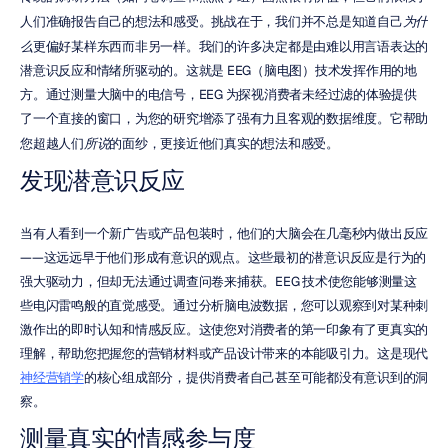
人们准确报告自己的想法和感受。挑战在于，我们并不总是知道自己
为什
么
更偏好某样东西而非另一样。我们的许多决定都是由难以用言语表达的
潜意识反应和情绪所驱动的。这就是 EEG（脑电图）技术发挥作用的地
方。通过测量大脑中的电信号，EEG 为探视消费者未经过滤的体验提供
了一个直接的窗口，为您的研究增添了强有力且客观的数据维度。它帮助
您超越人们
所说
的面纱，更接近他们真实的想法和感受。
发现潜意识反应
当有人看到一个新广告或产品包装时，他们的大脑会在几毫秒内做出反应
——这远远早于他们形成有意识的观点。这些最初的潜意识反应是行为的
强大驱动力，但却无法通过调查问卷来捕获。EEG 技术使您能够测量这
些电闪雷鸣般的直觉感受。通过分析脑电波数据，您可以观察到对某种刺
激作出的即时认知和情感反应。这使您对消费者的第一印象有了更真实的
理解，帮助您把握您的营销材料或产品设计带来的本能吸引力。这是现代
神经营销学
的核心组成部分，提供消费者自己甚至可能都没有意识到的洞
察。
测量真实的情感参与度