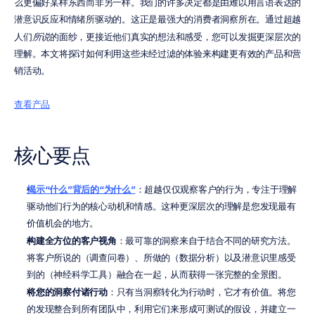
么
更偏好某样东西而非另一样。我们的许多决定都是由难以用言语表达的
潜意识反应和情绪所驱动的。这正是最强大的消费者洞察所在。通过超越
人们
所说
的面纱，更接近他们真实的想法和感受，您可以发掘更深层次的
理解。本文将探讨如何利用这些未经过滤的体验来构建更有效的产品和营
销活动。
查看产品
核心要点
揭示“什么”背后的“为什么”
：超越仅仅观察客户的行为，专注于理解
驱动他们行为的核心动机和情感。这种更深层次的理解是您发现最有
价值机会的地方。
构建全方位的客户视角
：最可靠的洞察来自于结合不同的研究方法。
将客户所说的（调查问卷）、所做的（数据分析）以及潜意识里感受
到的（神经科学工具）融合在一起，从而获得一张完整的全景图。
将您的洞察付诸行动
：只有当洞察转化为行动时，它才有价值。将您
的发现整合到所有团队中，利用它们来形成可测试的假设，并建立一