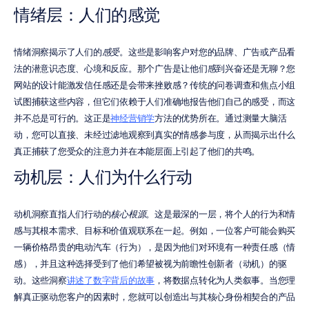
情绪层：人们的感觉
情绪洞察揭示了人们的
感受
。这些是影响客户对您的品牌、广告或产品看
法的潜意识态度、心境和反应。那个广告是让他们感到兴奋还是无聊？您
网站的设计能激发信任感还是会带来挫败感？传统的问卷调查和焦点小组
试图捕获这些内容，但它们依赖于人们准确地报告他们自己的感受，而这
并不总是可行的。这正是
神经营销学
方法的优势所在。通过测量大脑活
动，您可以直接、未经过滤地观察到真实的情感参与度，从而揭示出什么
真正捕获了您受众的注意力并在本能层面上引起了他们的共鸣。
动机层：人们为什么行动
动机洞察直指人们行动的
核心根源
。这是最深的一层，将个人的行为和情
感与其根本需求、目标和价值观联系在一起。例如，一位客户可能会购买
一辆价格昂贵的电动汽车（行为），是因为他们对环境有一种责任感（情
感），并且这种选择受到了他们希望被视为前瞻性创新者（动机）的驱
动。这些洞察
讲述了数字背后的故事
，将数据点转化为人类叙事。当您理
解真正驱动您客户的因素时，您就可以创造出与其核心身份相契合的产品