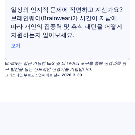
일상의 인지적 문제에 직면하고 계신가요? 
브레인웨어(Brainwear)가 시간이 지남에 
따라 개인의 집중력 및 휴식 패턴을 어떻게 
지원하는지 알아보세요.
보기
보기
Emotiv는 접근 가능한 EEG 및 뇌 데이터 도구를 통해 신경과학 연
구 발전을 돕는 선도적인 신경기술 기업입니다.
크리스티안 부르고스
업데이트 날짜 2026. 3. 30.
이산 코사인 변환
뇌전도(EEG)는 오랜 기간에 걸쳐 수십 개의 채널
EEG의 파워 스펙트럼 밀도
에서 방대한 양의 연속 데이터를 생성합니다. 이
황성 모드 분해
전력 스펙트럼 밀도(Power spectral density,
데이터 양은 휴대용 헤드셋의 제한된 메모리에
PSD)는 EEG 신호를 분리하여 각 속도 또는 주파
경험적 모드 분해법(EMD)은 EEG 처리 도구와
부담을 주고, 원격 의료 네트워크를 제약하며, 실
JPEG 압축의 수학적 기반 역할을 하는 이산 코
EEG에서의 노치 필터 (Notch Filter)
기사 읽기
수가 전체 기록에 얼마나 많은 에너지를 기여하
해석해야 할 데이터 간의 불일치에 대응하기 위
시간 뇌-컴퓨터 인터페이스(BCI)를 느리게 만듭
사인 변환(DCT)이 이 문제를 해결합니다. 이미지