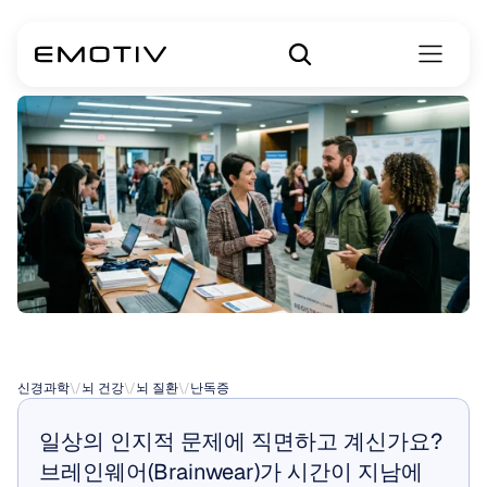
국제
난독증
협회
신경과학
\/
뇌 건강
\/
뇌 질환
\/
난독증
일상의 인지적 문제에 직면하고 계신가요? 
브레인웨어(Brainwear)가 시간이 지남에 