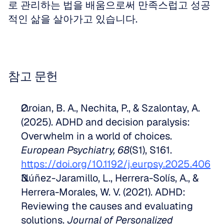
로 관리하는 법을 배움으로써 만족스럽고 성공
적인 삶을 살아가고 있습니다.
참고 문헌
Oroian, B. A., Nechita, P., & Szalontay, A. 
(2025). ADHD and decision paralysis: 
Overwhelm in a world of choices. 
European Psychiatry, 68
(S1), S161. 
https://doi.org/10.1192/j.eurpsy.2025.406
Núñez-Jaramillo, L., Herrera-Solís, A., & 
Herrera-Morales, W. V. (2021). ADHD: 
Reviewing the causes and evaluating 
solutions. 
Journal of Personalized 