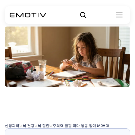
주의력
결핍
과잉
행동
장애
(ADHD)
신경과학
\/
뇌 건강
\/
뇌 질환
\/
주의력 결핍 과다 행동 장애 (ADHD)