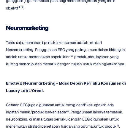
gangguan juga membuka jalan bagi metode diagnosis yang lebih 
objektif
⁸ˈ⁹
.
Neuromarketing
Tentu saja, memahami perilaku konsumen adalah inti dari 
Neuromarketing. Penggunaan EEG yang paling umum dalam bidang ini 
adalah untuk menentukan aspek iklan¹⁰, produk, atau layanan yang 
kurang menonjol dan menarik dengan tujuan untuk meningkatkannya.
Emotiv x Neuromarketing - Masa Depan Perilaku Konsumen di 
Luxury Lab L'Oreal.
Getaran EEG juga digunakan untuk mengidentifikasi apakah ada 
ingatan merek/produk bawah sadar¹¹. Penggunaan lainnya termasuk 
neuroprizing, di mana tugas perilaku dengan EEG digunakan untuk 
menemukan strategi penetapan harga yang optimal untuk produk¹².