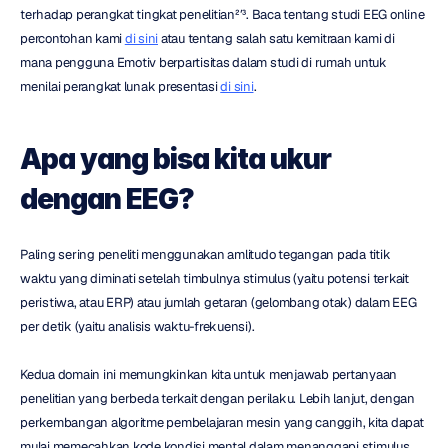
terhadap perangkat tingkat penelitian²ʹ³. Baca tentang studi EEG online 
percontohan kami 
di sini
 atau tentang salah satu kemitraan kami di 
mana pengguna Emotiv berpartisitas dalam studi di rumah untuk 
menilai perangkat lunak presentasi 
di sini
.
Apa yang bisa kita ukur 
dengan EEG?
Paling sering peneliti menggunakan amlitudo tegangan pada titik 
waktu yang diminati setelah timbulnya stimulus (yaitu potensi terkait 
peristiwa, atau ERP) atau jumlah getaran (gelombang otak) dalam EEG 
per detik (yaitu analisis waktu-frekuensi).
Kedua domain ini memungkinkan kita untuk menjawab pertanyaan 
penelitian yang berbeda terkait dengan perilaku. Lebih lanjut, dengan 
perkembangan algoritme pembelajaran mesin yang canggih, kita dapat 
mulai memecahkan kode kondisi mental dalam menanggapi stimulus 