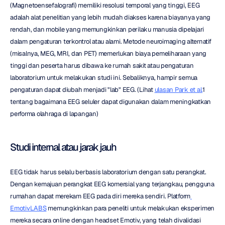
(Magnetoensefalografi) memiliki resolusi temporal yang tinggi, EEG 
adalah alat penelitian yang lebih mudah diakses karena biayanya yang 
rendah, dan mobile yang memungkinkan perilaku manusia dipelajari 
dalam pengaturan terkontrol atau alami. Metode neuroimaging alternatif 
(misalnya, MEG, MRI, dan PET) memerlukan biaya pemeliharaan yang 
tinggi dan peserta harus dibawa ke rumah sakit atau pengaturan 
laboratorium untuk melakukan studi ini. Sebaliknya, hampir semua 
pengaturan dapat diubah menjadi "lab" EEG. (Lihat 
ulasan Park et al.
1 
tentang bagaimana EEG seluler dapat digunakan dalam meningkatkan 
performa olahraga di lapangan)
Studi internal atau jarak jauh
EEG tidak harus selalu berbasis laboratorium dengan satu perangkat. 
Dengan kemajuan perangkat EEG komersial yang terjangkau, pengguna 
rumahan dapat merekam EEG pada diri mereka sendiri. Platform
EmotivLABS
 memungkinkan para peneliti untuk melakukan eksperimen 
mereka secara online dengan headset Emotiv, yang telah divalidasi 