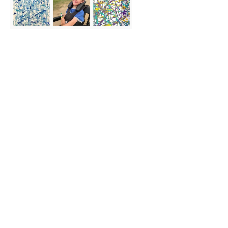
Antarmuka komputer otak
(BCI)
 - Kreasi menakjubkan dari John, 
seorang anak laki-laki berusia 8 tahun dengan cerebral palsy, di 
brainpaintbyjohn
 di Instagram
Revolusi lainnya adalah dalam industri musik di mana para 
musisi/penyanyi menggunakan pikiran mereka untuk menciptakan 
musik (lihat postingan terkait kami 
di sini
)
Antarmuka komputer otak (BCI) - Headset EPOC Emotiv & 
synthesizer TONTO yang ikonis adalah perpaduan yang 
sempurna.