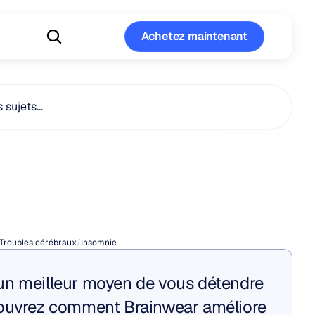
Achetez maintenant
Achetez maintenant
s sujets…
des
naturels
'insomnie
Troubles cérébraux
/
Insomnie
n meilleur moyen de vous détendre 
ouvrez comment Brainwear améliore 