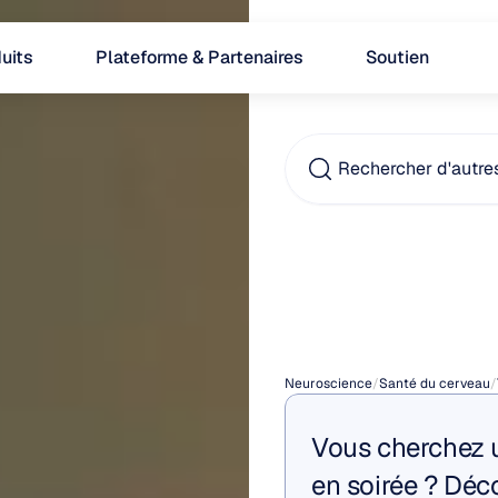
uits
Plateforme & Partenaires
Soutien
Rechercher d'autre
Remè
pour
l
Neuroscience
/
Santé du cerveau
/
Vous cherchez u
en soirée ? Déc