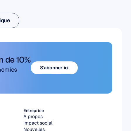
ique
ique
on de 10%
S'abonner ici
nomies 
S'abonner ici
Entreprise
À propos
Impact social
Nouvelles