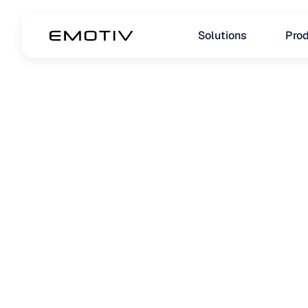
Solutions
Prod
Glossaire
Votre guide rapide des termes clés 
technologies du cerveau et EEG. Des 
simples pour vous aider à naviguer 
science du cerveau.
Thérapie du TDAH