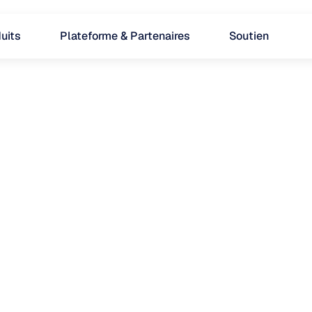
uits
Plateforme & Partenaires
Soutien
en neurosciences, 
définitions claires et 
dans le monde de la 
Neuroscience comportementale