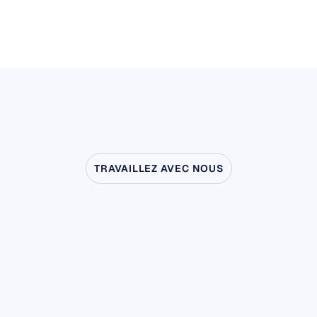
TRAVAILLEZ AVEC NOUS
Découvrez
ce
qui
est
possible
lorsque
les
eurosciences
sortent