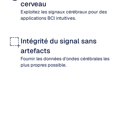
cerveau
Exploitez les signaux cérébraux pour des 
applications BCI intuitives.
Intégrité du signal sans 
artefacts
Fournir les données d'ondes cérébrales les 
plus propres possible.
Étude de cas
Shopping Scientifique : L'expérience 
M
olfactive Brainwave de YSL
c