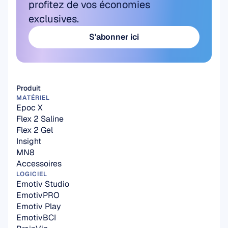
profitez de vos économies 
exclusives.
S'abonner ici
S'abonner ici
Produit
MATÉRIEL
Epoc X
Flex 2 Saline
Flex 2 Gel
Insight
MN8
Accessoires
LOGICIEL
Emotiv Studio
EmotivPRO
Emotiv Play
EmotivBCI