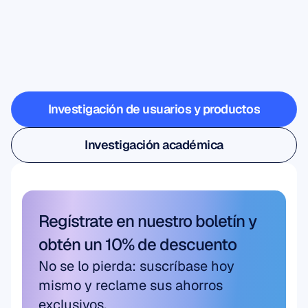
Vea
lo
que
es
posible
cuando
la
neurociencia
sale
del
laboratorio
Investigación de usuarios y productos
Investigación de usuarios y productos
Investigación académica
Investigación académica
Regístrate en nuestro boletín y 
obtén un 10% de descuento
No se lo pierda: suscríbase hoy 
mismo y reclame sus ahorros 
exclusivos.