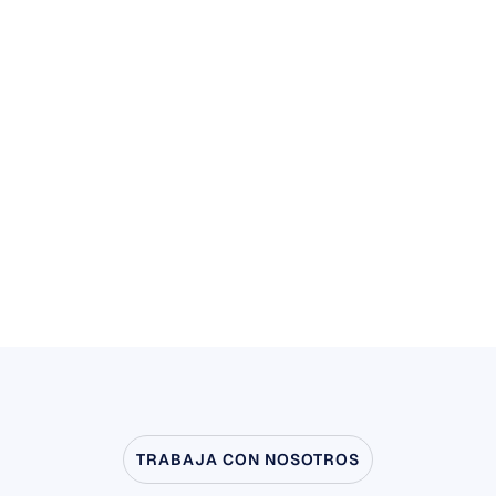
instalaciones neuro-
responsivas: los artistas y 
músicos han estado a la 
vanguardia de la creatividad de 
la BCI desde 2013.
Ver caso de uso
Ver caso de uso
TRABAJA CON NOSOTROS