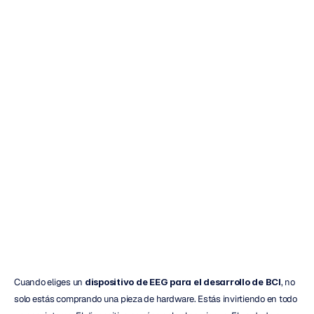
Los
8
mejores
cascos
EEG
para
el
desarrollo
de
BCI
Emotiv
Actualizado
el
27
ene
2026
Cuando eliges un 
dispositivo de EEG para el desarrollo de BCI
, no 
solo estás comprando una pieza de hardware. Estás invirtiendo en todo 