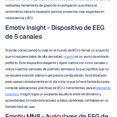
verdadera herramienta de grado de investigación que ofrece el 
rendimiento robusto necesario para los proyectos más exigentes en 
neurociencia y BCI.
Emotiv Insight - Dispositivo de EEG 
de 5 canales
Si estás comenzando tu viaje en el mundo de BCI o tienes un proyecto 
que no requiere datos de alta densidad, 
Insight
 es un punto de entrada 
perfecto. Este dispositivo elegante y ligero cuenta con cinco canales y 
utiliza nuestros sensores de polímero semiseco, lo que significa que no 
se requiere solución salina ni gel para la configuración. Está diseñado 
para usarse cómodamente en el día a día, lo que lo hace fantástico para 
compilar aplicaciones prácticas de BCI o herramientas para el 
bienestar 
cognitivo
. Insight logra un excelente equilibrio entre rendimiento y 
accesibilidad, brindándote acceso a datos cerebrales confiables en un 
formato fácil de usar.
Emotiv MN8 - Auriculares de EEG de 