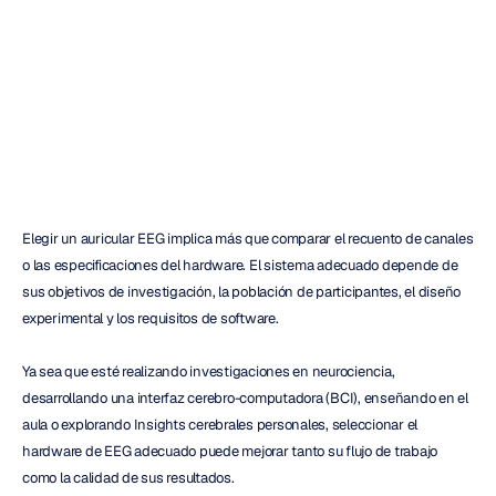
y
uso
personal
Emotiv
Actualizado
el
26
ene
2026
Elegir un auricular EEG implica más que comparar el recuento de canales 
o las especificaciones del hardware. El sistema adecuado depende de 
sus objetivos de investigación, la población de participantes, el diseño 
experimental y los requisitos de software.
Ya sea que esté realizando investigaciones en neurociencia, 
desarrollando una interfaz cerebro-computadora (BCI), enseñando en el 
aula o explorando Insights cerebrales personales, seleccionar el 
hardware de EEG adecuado puede mejorar tanto su flujo de trabajo 
como la calidad de sus resultados.