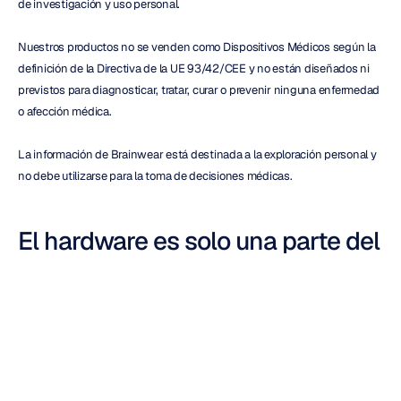
de investigación y uso personal.
Nuestros productos no se venden como Dispositivos Médicos según la 
definición de la Directiva de la UE 93/42/CEE y no están diseñados ni 
previstos para diagnosticar, tratar, curar o prevenir ninguna enfermedad 
o afección médica.
La información de Brainwear está destinada a la exploración personal y 
no debe utilizarse para la toma de decisiones médicas.
El hardware es solo una parte del 
flujo de trabajo
La selección del hardware de EEG adecuado es solo un paso en la 
creación de un flujo de trabajo de investigación eficaz.
Dependiendo de sus objetivos, los sistemas de Emotiv se integran con 