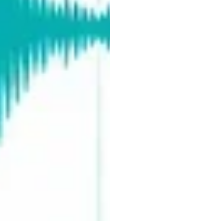
đồng
luồng
Tiến
sĩ
Roshini
Randeni