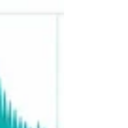
Lab
S
Layer