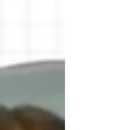
İncel
Duong
Tran
Güncelleme