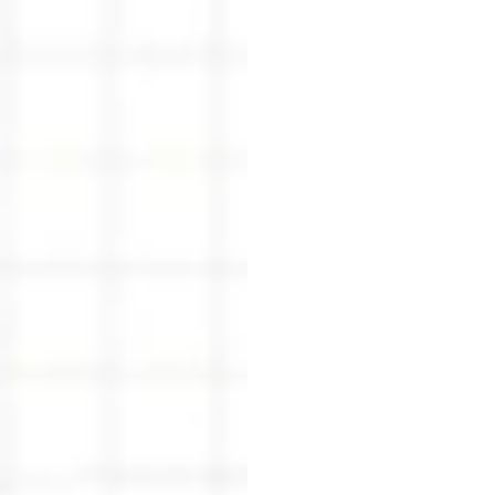
Gelişti
İyi
6
E