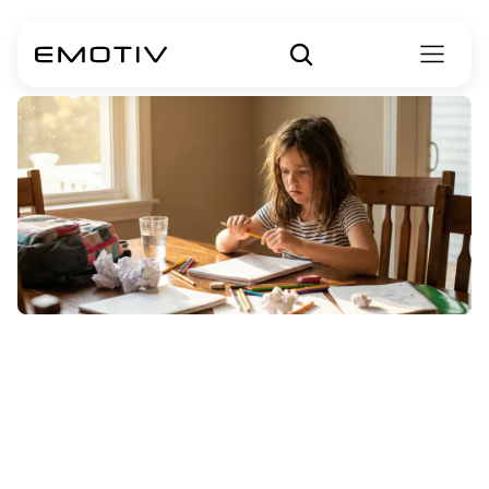
Zespół
nadpobudliwości
psychoruchowej