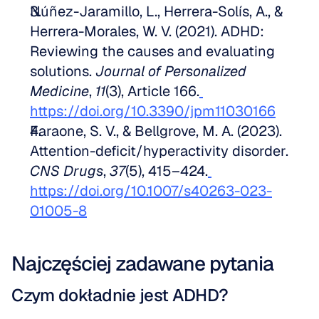
Núñez-Jaramillo, L., Herrera-Solís, A., & 
Herrera-Morales, W. V. (2021). ADHD: 
Reviewing the causes and evaluating 
solutions. 
Journal of Personalized 
Medicine
, 
11
(3), Article 166.
https://doi.org/10.3390/jpm11030166
Faraone, S. V., & Bellgrove, M. A. (2023). 
Attention-deficit/hyperactivity disorder. 
CNS Drugs
, 
37
(5), 415–424.
https://doi.org/10.1007/s40263-023-
01005-8
Najczęściej zadawane pytania
Czym dokładnie jest ADHD?