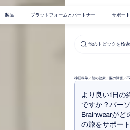
製品
プラットフォームとパートナー
サポー
他のトピックを検索..
不眠
神経科学
／
脳の健康
／
脳の障害
／
不
より良い1日の
ですか？パー
Brainwea
の旅をサポー