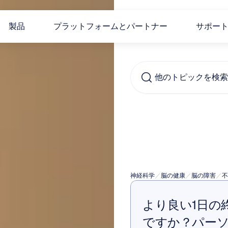
製品
プラットフォームとパートナー
サポー
他のトピックを検索..
不眠
ラゾ
神経科学
／
脳の健康
／
脳の障害
／
不
より良い1日の
ですか？パー