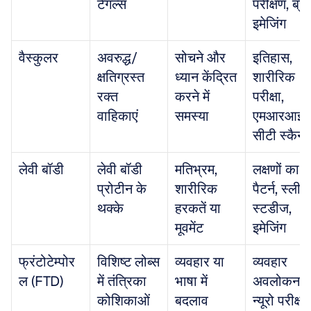
टेंगल्स
परीक्षण, ब्रेन
इमेजिंग
वैस्कुलर
अवरुद्ध/
सोचने और 
इतिहास, 
क्षतिग्रस्त 
ध्यान केंद्रित 
शारीरिक 
रक्त 
करने में 
परीक्षा, 
वाहिकाएं
समस्या
एमआरआई/
सीटी स्कैन
लेवी बॉडी
लेवी बॉडी 
मतिभ्रम, 
लक्षणों का 
प्रोटीन के 
शारीरिक 
पैटर्न, स्लीप 
थक्के
हरकतें या 
स्टडीज, 
मूवमेंट
इमेजिंग
फ्रंटोटेम्पोर
विशिष्ट लोब्स 
व्यवहार या 
व्यवहार 
ल (FTD)
में तंत्रिका 
भाषा में 
अवलोकन, 
कोशिकाओं 
बदलाव
न्यूरो परीक्षाएं