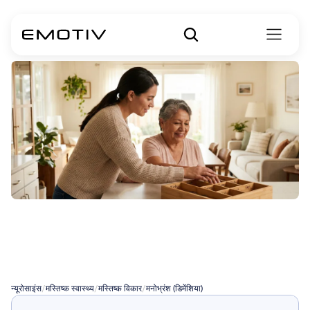
लेवी
बॉडी
डिमेंशिया
के
साथ
जीना
न्यूरोसाइंस
/
मस्तिष्क स्वास्थ्य
/
मस्तिष्क विकार
/
मनोभ्रंश (डिमेंशिया)