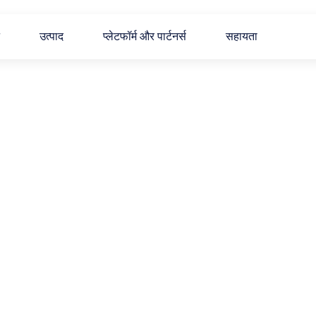
उत्पाद
प्लेटफॉर्म और पार्टनर्स
सहायता
ईईजी 
ेयर और विश्लेषण 
ोग करके एकत्र किया गया ब्रेन डेटा 
 यह लैब या स्थानीय मशीनों की बाधाओं के 
 एवं मस्तिष्क डेटा की तुलना को सक्षम 
ियों के लिए कहीं भी EEG डेटा के खजाने 