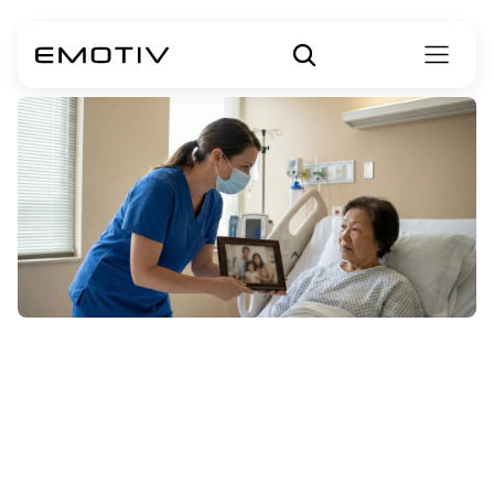
डेलीरियम
(Delirium)
बनाम
डिमेंशिया
(Dementia)