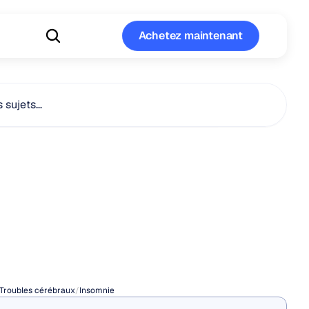
Achetez maintenant
Achetez maintenant
s sujets…
es
sont
les
s
de
mnie
?
Troubles cérébraux
/
Insomnie