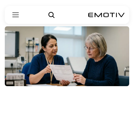
چه
عواملی
باعث
از
دست
دادن
حافظه
و
فراموشی