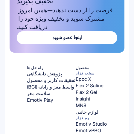
تخفیف بگیرید
فرصت را از دست ندهید—همین امروز 
مشترک شوید و تخفیف ویژه خود را 
دریافت کنید.
اینجا عضو شوید
اینجا عضو شوید
محصول
راه حل ها
پژوهش دانشگاهی
سخت‌افزار
Epoc X
تحقیقات کاربر و محصول
Flex 2 Saline
واسط مغز و رایانه (BCI)
Flex 2 Gel
سلامت مغز
Insight
Emotiv Play
MN8
لوازم جانبی
نرم‌افزار
Emotiv Studio
EmotivPRO