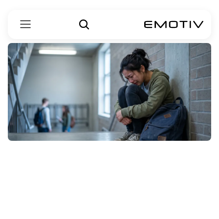
بعد
از
حمله
اضطرابی
چه
باید
کرد؟