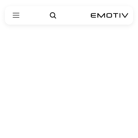
دستگاه‌های Emotiv 
را مقایسه کنید
ویژگی‌های هر دستگاه EEG Emotiv را 
مقایسه کنید
Insight ۲
۵ - هدست EEG بی‌سیم
۴۹۹٫۰۰ دلار
همین حالا خرید کنید