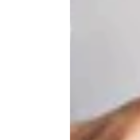
راهن
دونگ
تران
به‌روزرسانی
در
۲۰