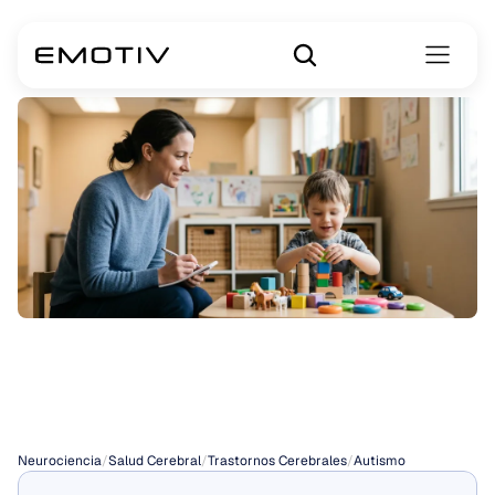
¿Qué
causa
el
autismo?
Neurociencia
/
Salud Cerebral
/
Trastornos Cerebrales
/
Autismo