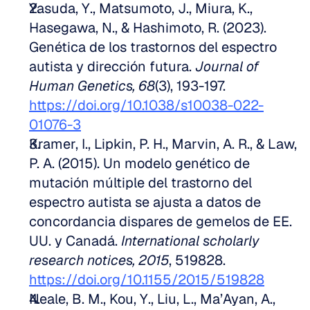
Yasuda, Y., Matsumoto, J., Miura, K., 
Hasegawa, N., & Hashimoto, R. (2023). 
Genética de los trastornos del espectro 
autista y dirección futura. 
Journal of 
Human Genetics, 68
(3), 193-197. 
https://doi.org/10.1038/s10038-022-
01076-3
Kramer, I., Lipkin, P. H., Marvin, A. R., & Law, 
P. A. (2015). Un modelo genético de 
mutación múltiple del trastorno del 
espectro autista se ajusta a datos de 
concordancia dispares de gemelos de EE. 
UU. y Canadá. 
International scholarly 
research notices, 2015
, 519828. 
https://doi.org/10.1155/2015/519828
Neale, B. M., Kou, Y., Liu, L., Ma’Ayan, A., 